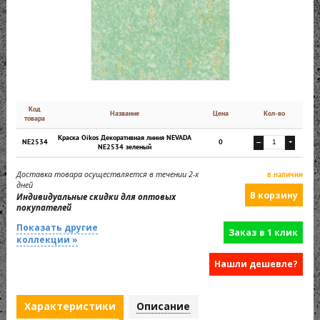
Код
Название
Цена
Кол-во
товара
Краска Oikos Декоративная линия NEVADA
NE2534
0
—
+
NE2534 зеленый
Доставка товара осуществляется в течении 2-х
в наличии
дней
Индивидуальные скидки для оптовых
покупателей
Показать другие
Заказ в 1 клик
коллекции »
Нашли дешевле?
Характеристики
Описание