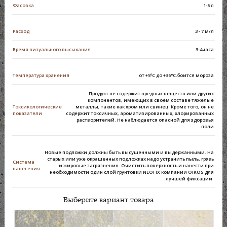
Фасовка
1-5 л
Расход
3 - 7 м/л
Время визуального высыхания
3-4часа
Температура хранения
от +5ºС до +36°С.боится мороза
Продукт не содержит вредных веществ или других
компонентов, имеющих в своём составе тяжелые
Токсикологические
металлы, такие как хром или свинец. Кроме того, он не
показатели
содержит токсичных, ароматизированных, хлорированных
растворителей. Не наблюдается опасной для здоровья
поли
Новые подложки должны быть высушенными и выдержанными. На
старых или уже окрашенных подложках надо устранить пыль, грязь
Система
и жировые загрязнения. Очистить поверхность и нанести при
нанесения
необходимости один слой грунтовки NEOFIX компании OIKOS для
лучшей фиксации.
Выберите вариант товара