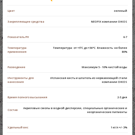
Цвет
зеленый
Закрепляющие средства
NEOFIX компании OIKOS
Показатель PH
6-7
Температура
Температура: от +5ºС до +36°С. Влажность: не более
применения
80%
Разведение
Максимум 5 - 10% чистой воды
Инструменты для
Испанская кисть и шпатель из нержавеющей стали
нанесения
компании OIKOS
Время полного высыхания
2-3 дня
Акриловые смолы в водной дисперсии, специальные органические и
Состав
неорганические пигменты
Удельный вес
1 кг/л +/- 3%