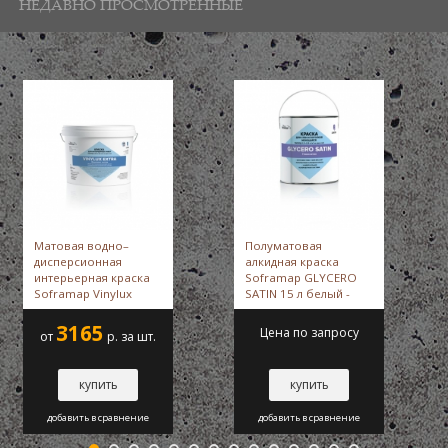
НЕДАВНО ПРОСМОТРЕННЫЕ
Матовая водно–
Полуматовая
дисперсионная
алкидная краска
интерьерная краска
Soframap GLYCERO
Soframap Vinylux
SATIN 15 л белый -
Extra 9 л -
Soframap
Soframap
3165
Цена по запросу
от
р. за шт.
купить
купить
добавить в сравнение
добавить в сравнение