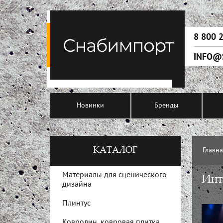
8 800 
INFO@
Новинки
Бренды
КАТАЛОГ
Главн
Материалы для сценического
Инт
дизайна
Плинтус
Ковролин, ковровая плитка,