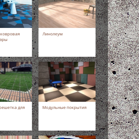
 ковровая
Линолеум
овры
решетка для
Модульные покрытия