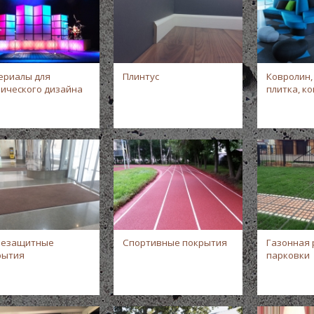
ериалы для
Плинтус
Ковролин,
нического дизайна
плитка, к
зезащитные
Спортивные покрытия
Газонная 
рытия
парковки