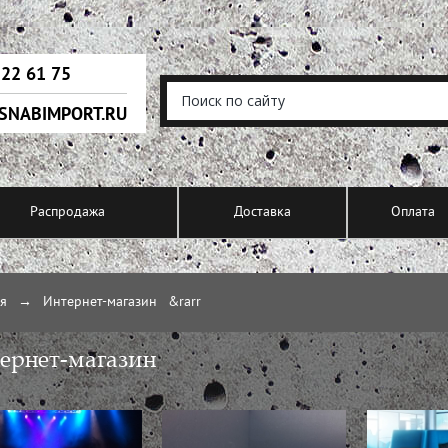
222 61 75
SNABIMPORT.RU
Распродажа
Доставка
Оплата
ая
→
Интернет-магазин
&rarr
ернет-магазин