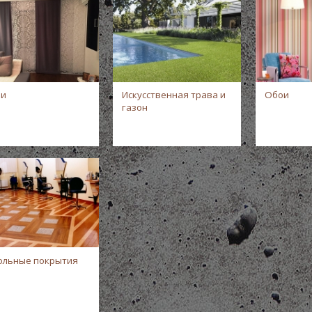
ни
Искусственная трава и
Обои
газон
ольные покрытия