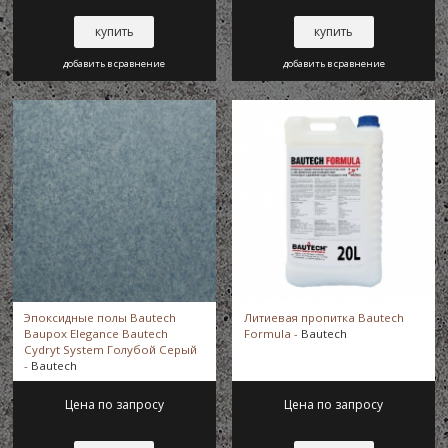
купить
купить
добавить в сравнение
добавить в сравнение
Эпоксидные полы Bautech
Литиевая пропитка Bautech
Baupox Elegance Bautech
Formula -
Bautech
Cydryt System Голубой Серый
-
Bautech
Цена по запросу
Цена по запросу