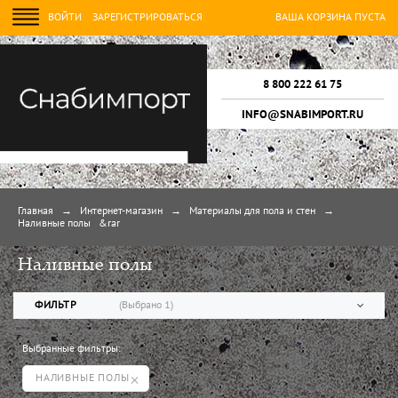
ВОЙТИ
ЗАРЕГИСТРИРОВАТЬСЯ
ВАША КОРЗИНА ПУСТА
8 800 222 61 75
INFO@SNABIMPORT.RU
Главная
→
Интернет-магазин
→
Материалы для пола и стен
→
Наливные полы
&rar
Наливные полы
ФИЛЬТР
(Выбрано
1
)
Выбранные фильтры:
Скидки, Новинки, Хиты продаж
НАЛИВНЫЕ ПОЛЫ