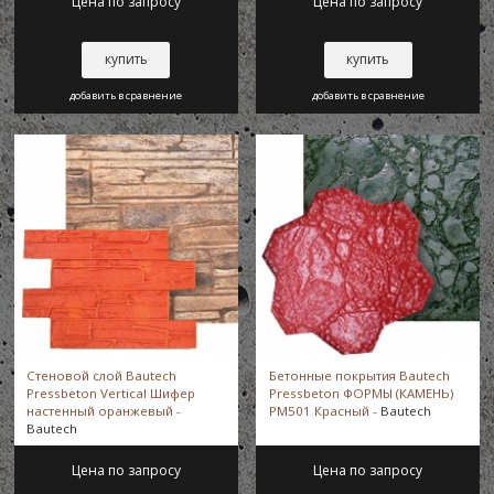
Цена по запросу
Цена по запросу
купить
купить
добавить в сравнение
добавить в сравнение
Стеновой слой Bautech
Бетонные покрытия Bautech
Pressbeton Vertical Шифер
Pressbeton ФОРМЫ (КАМЕНЬ)
настенный оранжевый -
PM501 Красный -
Bautech
Bautech
Цена по запросу
Цена по запросу