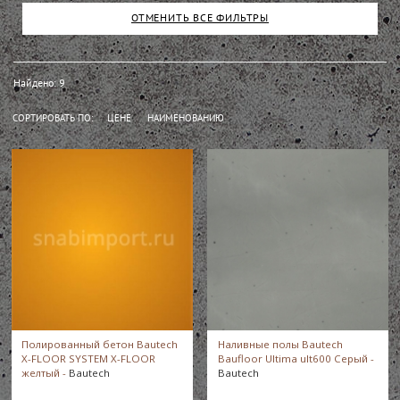
Бренд
ОТМЕНИТЬ ВСЕ ФИЛЬТРЫ
Новинки
(нет результатов)
Коллекция
Скидки
Найдено: 9
СОРТИРОВАТЬ ПО:
ЦЕНЕ
НАИМЕНОВАНИЮ
СКРЫТЬ ФИЛЬТРЫ
Хиты продаж
Baufloor Creativo
Baufloor Ultima
BAUMEX
Baupox Elegance
Полированный бетон Bautech
Наливные полы Bautech
Bautech Formula
X-FLOOR SYSTEM X-FLOOR
Baufloor Ultima ult600 Серый -
желтый -
Bautech
Bautech
Pressbeton