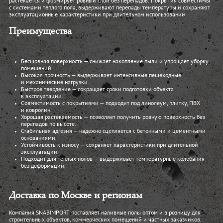
растекается и формирует ровный слой без перепадов. Покрытия совместимы
с системами теплого пола, выдерживают перепады температуры и сохраняют
эксплуатационные характеристики при длительном использовании.
Преимущества
Бесшовная поверхность — снижает накопление пыли и упрощает уборку
помещений.
Высокая прочность — выдерживает интенсивные пешеходные
и механические нагрузки.
Быстрое твердение — сокращает сроки подготовки объекта
к эксплуатации.
Совместимость с покрытиями — подходит под линолеум, плитку, ПВХ
и ковролин.
Хорошая растекаемость — позволяет получить ровную поверхность без
перепадов по высоте.
Стабильная адгезия — надежно сцепляется с бетонными и цементными
основаниями.
Устойчивость к износу — сохраняет характеристики при длительной
эксплуатации.
Подходит для теплых полов — выдерживает температурные колебания
без деформаций.
Доставка по Москве и регионам
Компания SNABIMPORT поставляет наливные полы оптом и в розницу для
строительных объектов, коммерческих помещений и частных заказчиков.