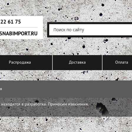
222 61 75
SNABIMPORT.RU
Распродажа
Доставка
Оплата
ая
 находится в разработке. Приносим извинения.