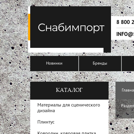
8 800 
INFO@
Новинки
Бренды
КАТАЛОГ
Главн
Материалы для сценического
Раздел
дизайна
Плинтус
Ковролин, ковровая плитка,