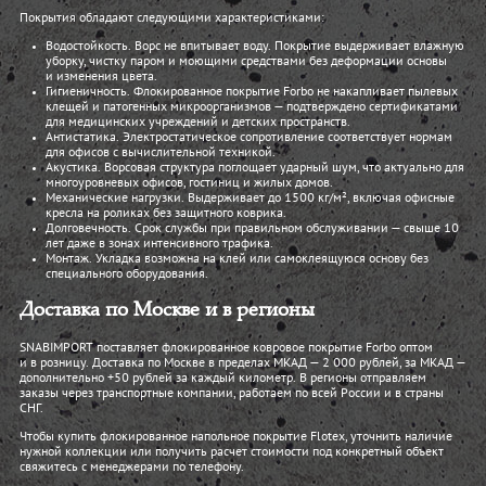
Покрытия обладают следующими характеристиками:
Водостойкость. Ворс не впитывает воду. Покрытие выдерживает влажную
уборку, чистку паром и моющими средствами без деформации основы
и изменения цвета.
Гигиеничность. Флокированное покрытие Forbo не накапливает пылевых
клещей и патогенных микроорганизмов — подтверждено сертификатами
для медицинских учреждений и детских пространств.
Антистатика. Электростатическое сопротивление соответствует нормам
для офисов с вычислительной техникой.
Акустика. Ворсовая структура поглощает ударный шум, что актуально для
многоуровневых офисов, гостиниц и жилых домов.
Механические нагрузки. Выдерживает до 1500 кг/м², включая офисные
кресла на роликах без защитного коврика.
Долговечность. Срок службы при правильном обслуживании — свыше 10
лет даже в зонах интенсивного трафика.
Монтаж. Укладка возможна на клей или самоклеящуюся основу без
специального оборудования.
Доставка по Москве и в регионы
SNABIMPORT поставляет флокированное ковровое покрытие Forbo оптом
и в розницу. Доставка по Москве в пределах МКАД — 2 000 рублей, за МКАД —
дополнительно +50 рублей за каждый километр. В регионы отправляем
заказы через транспортные компании, работаем по всей России и в страны
СНГ.
Чтобы купить флокированное напольное покрытие Flotex, уточнить наличие
нужной коллекции или получить расчет стоимости под конкретный объект
свяжитесь с менеджерами по телефону.