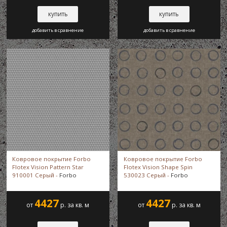
купить
купить
Flotex Sottsass
добавить в сравнение
добавить в сравнение
Flotex Spin
Flotex Stratus
Flotex Tibor
Flotex Triad
Ковровое покрытие Forbo
Ковровое покрытие Forbo
Flotex Vision Pattern Star
Flotex Vision Shape Spin
Flotex Van Gogh
910001 Серый -
Forbo
530023 Серый -
Forbo
4427
4427
Flotex Vienna
от
р. за кв. м
от
р. за кв. м