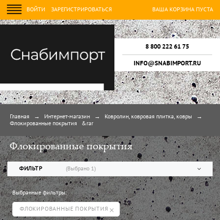
ВОЙТИ
ЗАРЕГИСТРИРОВАТЬСЯ
ВАША КОРЗИНА ПУСТА
8 800 222 61 75
INFO@SNABIMPORT.RU
Главная
→
Интернет-магазин
→
Ковролин, ковровая плитка, ковры
→
Флокированные покрытия
&rar
Флокированные покрытия
ФИЛЬТР
(Выбрано
1
)
Выбранные фильтры:
Скидки, Новинки, Хиты продаж
ФЛОКИРОВАННЫЕ ПОКРЫТИЯ