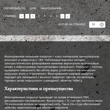
СОРТИРОВАТЬ ПО:
ЦЕНЕ
НАИМЕНОВАНИЮ
СТРАНИЦА:
«
‹
1
2
3
4
5
›
»
20
КОЛ-ВО НА СТРАНИЦЕ:
Флокированное напольное покрытие — класс материалов, принципиально
отличный от ковролина и ПВХ. Нейлоновые ворсинки методом
электростатического флокирования нанесены вертикально на виниловую
основу и зафиксированы полиуретановым связующим. Результат — плотная,
однородная поверхность без петель ворса, устойчивая к механическим
нагрузкам, влаге и загрязнениям. Флокированное ковровое покрытие
подходит для помещений с высоким трафиком: офисов, зон ресепшен,
торговых залов, медицинских учреждений, объектов HoReCa.
Характеристики и преимущества
Флокированные покрытия производят на основе вспененного ПВХ,
армированного стекловолокном. Высота ворса — 0,7 мм при плотности около
70 миллионов волокон на квадратный метр. Такая структура обеспечивает
свойства, недостижимые для обычного ковролина.