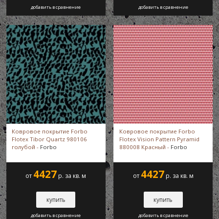
добавить в сравнение
добавить в сравнение
Ковровое покрытие Forbo
Ковровое покрытие Forbo
Flotex Tibor Quartz 980106
Flotex Vision Pattern Pyramid
голубой -
Forbo
880008 Красный -
Forbo
4427
4427
от
р. за кв. м
от
р. за кв. м
купить
купить
добавить в сравнение
добавить в сравнение