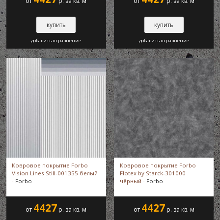
от
р. за кв. м
от
р. за кв. м
Flotex Senya
купить
купить
Flotex Shape Contour
добавить в сравнение
добавить в сравнение
Flotex Shape Full Stop
Flotex Shape Globe
Flotex Shape Orbit
Flotex Shape Ring Pull
Ковровое покрытие Forbo
Ковровое покрытие Forbo
Vision Lines Still-001355 белый
Flotex by Starck-301000
Flotex Shape Signature
-
Forbo
чёрный -
Forbo
4427
4427
от
р. за кв. м
от
р. за кв. м
Flotex Shape Swirl