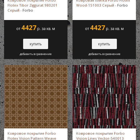
Ковровое покрытие Forbo
Ковровая плитка Forbo Flotex
Flotex Tibor Ziggurat 980201
Wood-151003 Серый -
Forbo
Серый -
Forbo
Flotex Canyon
4427
4427
от
р. за кв. м
от
р. за кв. м
Flotex Cirrus
купить
купить
добавить в сравнение
добавить в сравнение
Flotex Cirrus&Stratus
Flotex Collage
Flotex Colour
Flotex Concrete
Flotex Cube
Ковровое покрытие Forbo
Ковровое покрытие Forbo
Flotex Vision Pattern Weave
Vision Lines Vector-540013