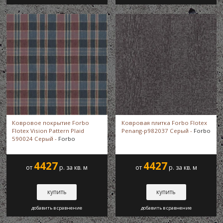
Ковровое покрытие Forbo
Ковровая плитка Forbo Flotex
Flotex Vision Pattern Plaid
Penang-p982037 Серый -
Forbo
590024 Серый -
Forbo
4427
4427
от
р. за кв. м
от
р. за кв. м
купить
купить
добавить в сравнение
добавить в сравнение