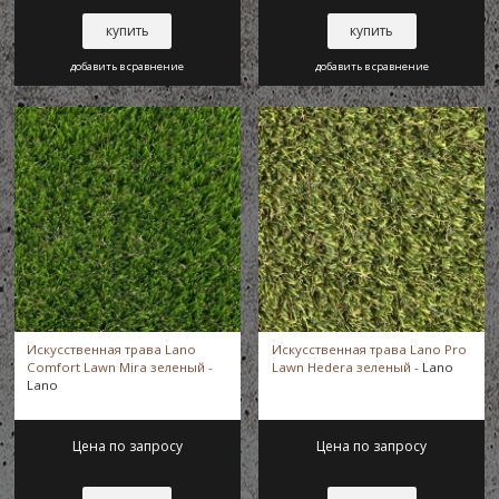
купить
купить
добавить в сравнение
добавить в сравнение
Искусственная трава Lano
Искусственная трава Lano Pro
Comfort Lawn Mira зеленый -
Lawn Hedera зеленый -
Lano
Lano
Цена по запросу
Цена по запросу