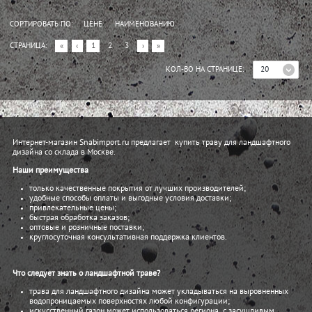
СОРТИРОВАТЬ ПО:
ЦЕНЕ
НАИМЕНОВАНИЮ
СТРАНИЦА:
«
‹
1
2
3
›
»
20
КОЛ-ВО НА СТРАНИЦЕ:
Интернет-магазин Snabimport.ru предлагает купить траву для ландшафтного
дизайна со склада в Москве.
Наши преимущества
только качественные покрытия от лучших производителей;
удобные способы оплаты и выгодные условия доставки;
привлекательные цены;
быстрая обработка заказов;
оптовые и розничные поставки;
круглосуточная консультативная поддержка клиентов.
Что следует знать о ландшафтной траве?
трава для ландшафтного дизайна может укладываться на выровненных
водопроницаемых поверхностях любой конфигурации;
искусственный газон может использоваться региона с засушливым