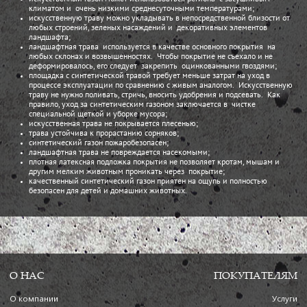
климатом и очень низкими среднесуточными температурами;
искусственную траву можно укладывать в непосредственной близости от
любых строений, зеленых насаждений и декоративных элементов
ландшафта;
ландшафтная трава используется в качестве основного покрытия на
любых склонах и возвышенностях. Чтобы покрытие не съехало и не
деформировалось, его следует закрепить оцинкованными гвоздями;
площадка с синтетической травой требует меньше затрат на уход в
процессе эксплуатации по сравнению с живым аналогом. Искусственную
траву не нужно поливать, стричь, вносить удобрения и подсевать. Как
правило, уход за синтетическим газоном заключается в чистке
специальной щеткой и уборке мусора;
искусственная трава не покрывается плесенью;
трава устойчива к прорастанию сорняков;
синтетический газон пожаробезопасен;
ландшафтная трава не повреждается насекомыми;
плотная латексная подложка покрытия не позволяет кротам, мышам и
другим мелким животным проникать через покрытие;
качественный синтетический газон приятен на ощупь и полностью
безопасен для детей и домашних животных.
О НАС
ПОКУПАТЕЛЯМ
О компании
Услуги