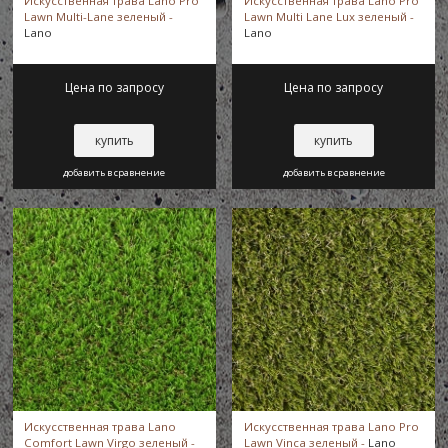
Искусственная трава Lano Pro
Искусственная трава Lano Pro
Lawn Multi-Lane зеленый -
Lawn Multi Lane Lux зеленый -
Lano
Lano
Pro Lawn
25 мм
Цена по запросу
Цена по запросу
Искуственная трава
26 мм
купить
купить
добавить в сравнение
добавить в сравнение
28 мм
30 мм
35 ± 1 мм
35 мм
37 мм
Искусственная трава Lano
Искусственная трава Lano Pro
Comfort Lawn Virgo зеленый -
Lawn Vinca зеленый -
Lano