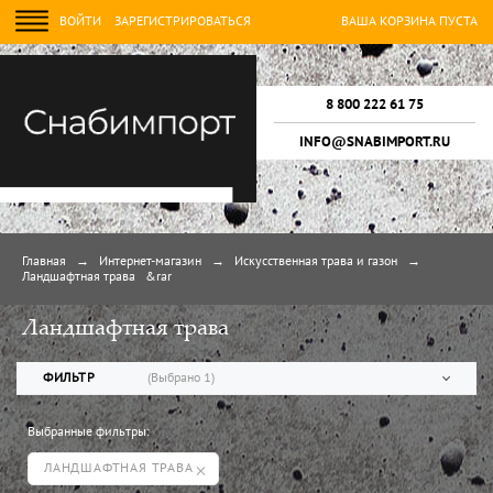
ВОЙТИ
ЗАРЕГИСТРИРОВАТЬСЯ
ВАША КОРЗИНА ПУСТА
8 800 222 61 75
INFO@SNABIMPORT.RU
Главная
→
Интернет-магазин
→
Искусственная трава и газон
→
Ландшафтная трава
&rar
Ландшафтная трава
ФИЛЬТР
(Выбрано
1
)
Выбранные фильтры:
Скидки, Новинки, Хиты продаж
ЛАНДШАФТНАЯ ТРАВА