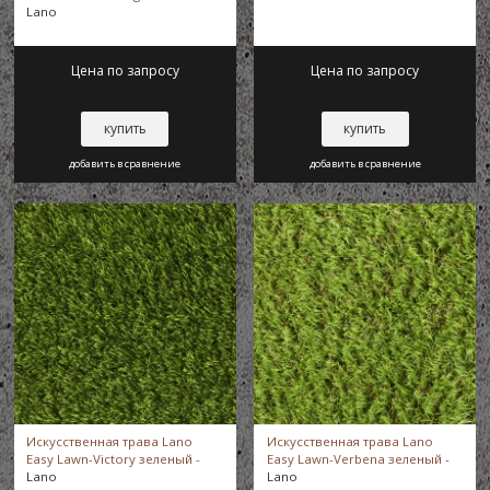
Lano
38 мм
Цена по запросу
Цена по запросу
40 мм
купить
купить
добавить в сравнение
добавить в сравнение
50 ± 1 мм
Искусственная трава Lano
Искусственная трава Lano
Easy Lawn-Victory зеленый -
Easy Lawn-Verbena зеленый -
Lano
Lano