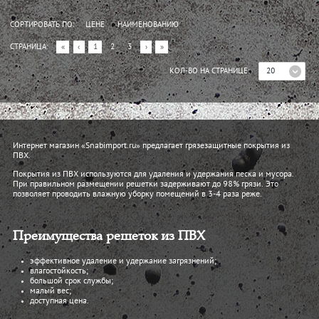
СОРТИРОВАТЬ ПО:
ЦЕНЕ
НАИМЕНОВАНИЮ
СТРАНИЦА:
«
‹
1
2
3
›
»
20
КОЛ-ВО НА СТРАНИЦЕ:
Интернет магазин «Snabimport.ru» предлагает грязезащитные покрытия из
ПВХ.
Покрытия из ПВХ используются для удаления и удержания песка и мусора.
При правильном размещении решетки задерживают до 98% грязи. Это
позволяет проводить влажную уборку помещений в 3-4 раза реже.
Преимущества решеток из ПВХ
эффективное удаление и удержание загрязнений;
влагостойкость;
большой срок службы;
малый вес;
доступная цена.