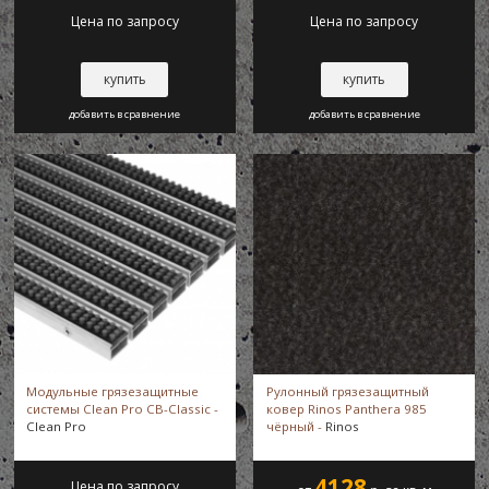
Цена по запросу
Цена по запросу
Milliken-The Hague
купить
купить
Milliken-Venus
добавить в сравнение
добавить в сравнение
Obex Atrium Plus
OBEX Prior
OBEX Prior Forma
Obex Regia
Модульные грязезащитные
Рулонный грязезащитный
системы Clean Pro CB-Classic -
ковер Rinos Panthera 985
Clean Pro
чёрный -
Rinos
Obex Via
4128
Цена по запросу