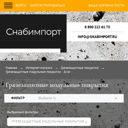
ВОЙТИ
ЗАРЕГИСТРИРОВАТЬСЯ
ВАША КОРЗИНА ПУСТА
8 800 222 61 75
INFO@SNABIMPORT.RU
Главная
→
Интернет-магазин
→
Грязезащитные покрытия
→
Грязезащитные модульные покрытия
&rar
Грязезащитные модульные покрытия
ФИЛЬТР
(Выбрано
1
)
Выбранные фильтры:
Скидки, Новинки, Хиты продаж
ГРЯЗЕЗАЩИТНЫЕ МОДУЛЬНЫЕ ПОКРЫТИЯ