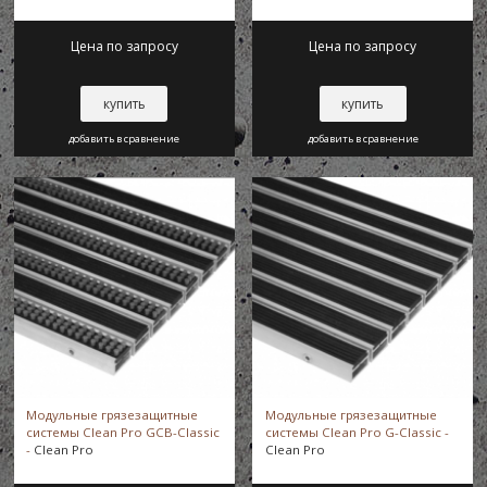
Milliken-Karlstad
Цена по запросу
Цена по запросу
Milliken-Kiruna
купить
купить
Milliken-Klitmoeller
добавить в сравнение
добавить в сравнение
Milliken-Moss
Milliken-Norka
Milliken-Sabro
Milliken-Samsoe
Модульные грязезащитные
Модульные грязезащитные
системы Clean Pro GCB-Classic
системы Clean Pro G-Classic -
-
Clean Pro
Clean Pro
Milliken-Skallerup