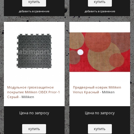
купить
купить
добавить в сравнение
добавить в сравнение
Модульное грязезащитное
Придверный коврик Milliken
покрытие Milliken OBEX Prior-1
Venus Красный -
Milliken
Серый -
Milliken
Цена по запросу
Цена по запросу
купить
купить