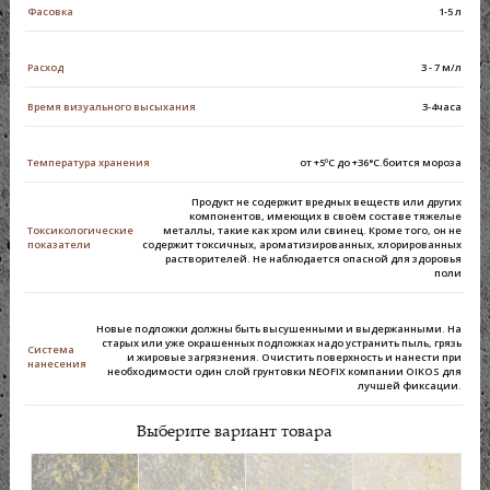
Фасовка
1-5 л
Расход
3 - 7 м/л
Время визуального высыхания
3-4часа
Температура хранения
от +5ºС до +36°С.боится мороза
Продукт не содержит вредных веществ или других
компонентов, имеющих в своём составе тяжелые
Токсикологические
металлы, такие как хром или свинец. Кроме того, он не
показатели
содержит токсичных, ароматизированных, хлорированных
растворителей. Не наблюдается опасной для здоровья
поли
Новые подложки должны быть высушенными и выдержанными. На
старых или уже окрашенных подложках надо устранить пыль, грязь
Система
и жировые загрязнения. Очистить поверхность и нанести при
нанесения
необходимости один слой грунтовки NEOFIX компании OIKOS для
лучшей фиксации.
Выберите вариант товара