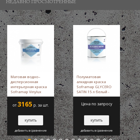
НЕДАВНО ПРОСМОТРЕННЫЕ
Матовая водно–
Полуматовая
дисперсионная
алкидная краска
интерьерная краска
Soframap GLYCERO
Soframap Vinylux
SATIN 15 л белый -
Extra 9 л -
Soframap
Soframap
3165
Цена по запросу
от
р. за шт.
купить
купить
добавить в сравнение
добавить в сравнение