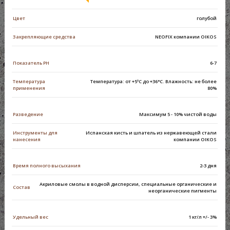
Цвет
голубой
Закрепляющие средства
NEOFIX компании OIKOS
Показатель PH
6-7
Температура
Температура: от +5ºС до +36°С. Влажность: не более
применения
80%
Разведение
Максимум 5 - 10% чистой воды
Инструменты для
Испанская кисть и шпатель из нержавеющей стали
нанесения
компании OIKOS
Время полного высыхания
2-3 дня
Акриловые смолы в водной дисперсии, специальные органические и
Состав
неорганические пигменты
Удельный вес
1 кг/л +/- 3%