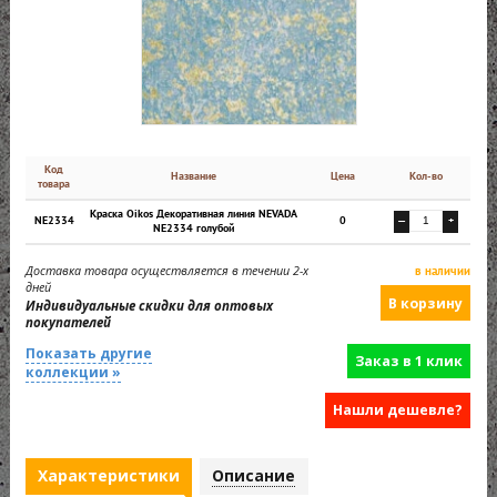
Код
Название
Цена
Кол-во
товара
Краска Oikos Декоративная линия NEVADA
NE2334
0
—
+
NE2334 голубой
Доставка товара осуществляется в течении 2-х
в наличии
дней
Индивидуальные скидки для оптовых
покупателей
Показать другие
Заказ в 1 клик
коллекции »
Нашли дешевле?
Характеристики
Описание