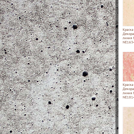
Краска
Декора
линия
NE163
Краска
Декора
линия
NE181