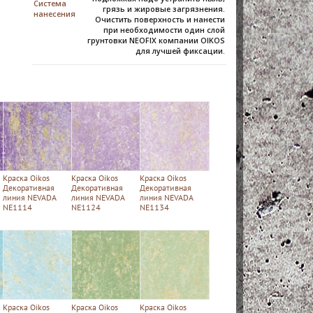
Система
грязь и жировые загрязнения.
нанесения
Очистить поверхность и нанести
при необходимости один слой
грунтовки NEOFIX компании OIKOS
для лучшей фиксации.
Краска Oikos
Краска Oikos
Краска Oikos
Декоративная
Декоративная
Декоративная
линия NEVADA
линия NEVADA
линия NEVADA
NE1114
NE1124
NE1134
Краска Oikos
Краска Oikos
Краска Oikos