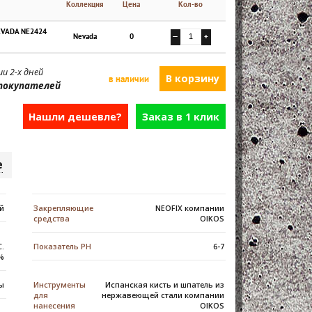
Коллекция
Цена
Кол-во
EVADA NE2424
Nevada
0
—
+
и 2-х дней
в наличии
покупателей
Нашли дешевле?
Заказ в 1 клик
е
й
Закрепляющие
NEOFIX компании
средства
OIKOS
С.
Показатель PH
6-7
0%
ды
Инструменты
Испанская кисть и шпатель из
для
нержавеющей стали компании
нанесения
OIKOS