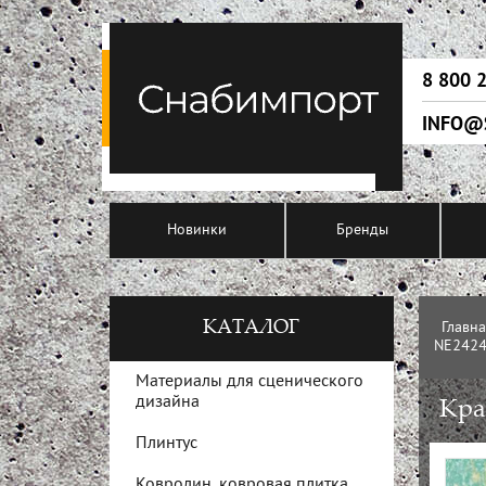
8 800 
INFO@
Новинки
Бренды
КАТАЛОГ
Главн
NE2424
Материалы для сценического
дизайна
Кра
Плинтус
Ковролин, ковровая плитка,