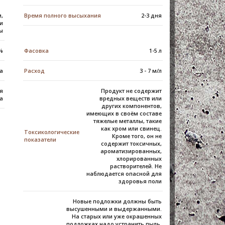
и,
Время полного высыхания
2-3 дня
 и
ы
3%
Фасовка
1-5 л
са
Расход
3 - 7 м/л
ся
Продукт не содержит
а
вредных веществ или
других компонентов,
имеющих в своём составе
тяжелые металлы, такие
как хром или свинец.
Токсикологические
Кроме того, он не
показатели
содержит токсичных,
ароматизированных,
хлорированных
растворителей. Не
наблюдается опасной для
здоровья поли
Новые подложки должны быть
высушенными и выдержанными.
На старых или уже окрашенных
подложках надо устранить пыль,