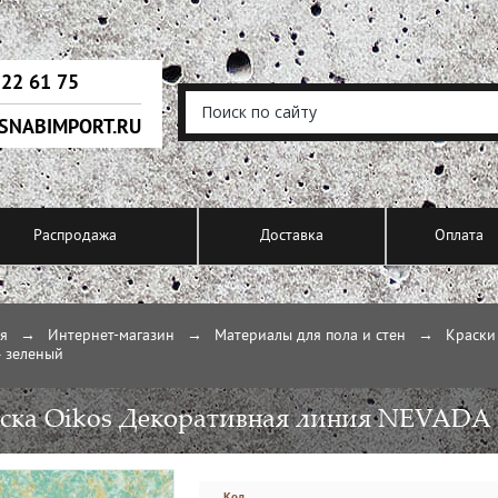
222 61 75
SNABIMPORT.RU
Распродажа
Доставка
Оплата
ая
→
Интернет-магазин
→
Материалы для пола и стен
→
Краски
 зеленый
ска Oikos Декоративная линия NEVADA
Код