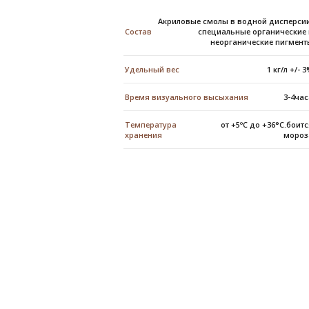
Акриловые смолы в водной дисперси
Состав
специальные органические
неорганические пигмент
Удельный вес
1 кг/л +/- 
Время визуального высыхания
3-4ча
Температура
от +5ºС до +36°С.боит
хранения
мороз