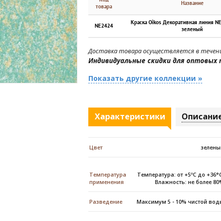
Название
товара
Краска Oikos Декоративная линия N
NE2424
зеленый
Доставка товара осуществляется в течени
Индивидуальные скидки для оптовых 
Показать другие коллекции »
Характеристики
Описани
Цвет
зелены
Температура
Температура: от +5ºС до +36°
применения
Влажность: не более 8
Разведение
Максимум 5 - 10% чистой во