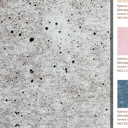
Краска
Декора
линия
NE194
Краска
Декора
линия
NE212
Краска
Декора
линия
NE230