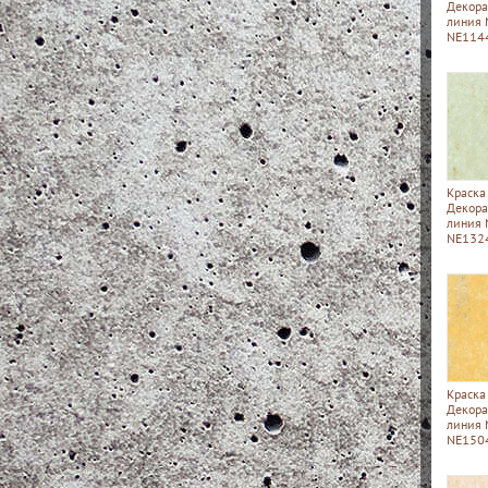
Декора
линия
NE114
Краска
Декора
линия
NE132
Краска
Декора
линия
NE150