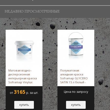
НЕДАВНО ПРОСМОТРЕННЫЕ
Матовая водно–
Полуматовая
дисперсионная
алкидная краска
интерьерная краска
Soframap GLYCERO
Soframap Vinylux
SATIN 15 л белый -
Extra 9 л -
Soframap
Soframap
3165
Цена по запросу
от
р. за шт.
купить
купить