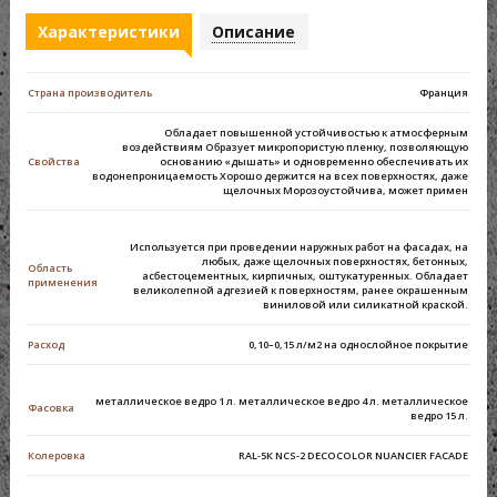
Характеристики
Описание
Страна производитель
Франция
Обладает повышенной устойчивостью к атмосферным
воздействиям Образует микропористую пленку, позволяющую
Свойства
основанию «дышать» и одновременно обеспечивать их
водонепроницаемость Хорошо держится на всех поверхностях, даже
щелочных Морозоустойчива, может примен
Используется при проведении наружных работ на фасадах, на
любых, даже щелочных поверхностях, бетонных,
Область
асбестоцементных, кирпичных, оштукатуренных. Обладает
применения
великолепной адгезией к поверхностям, ранее окрашенным
виниловой или силикатной краской.
Расход
0,10–0,15 л/м2 на однослойное покрытие
металлическое ведро 1 л. металлическое ведро 4 л. металлическое
Фасовка
ведро 15 л.
Колеровка
RAL-5К NCS-2 DECOCOLOR NUANCIER FACADE