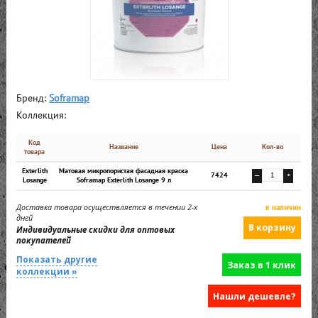
Бренд:
Soframap
Коллекция:
Код
Название
Цена
Кол-во
товара
Exterlith
Матовая микропористая фасадная краска
7424
—
+
Losange
Soframap Exterlith Losange 9 л
Доставка товара осуществляется в течении 2-х
в наличии
дней
Индивидуальные скидки для оптовых
покупателей
Показать другие
Заказ в 1 клик
коллекции »
Нашли дешевле?