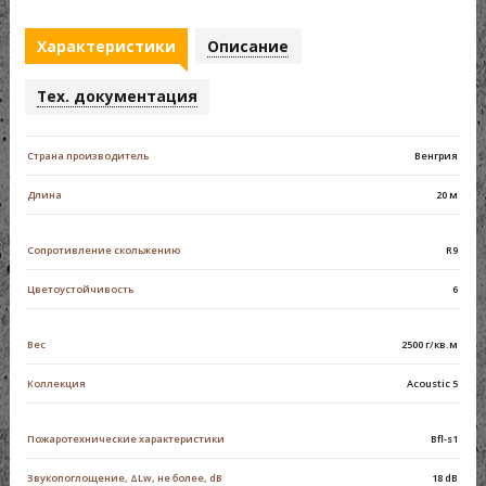
Характеристики
Описание
Тех. документация
Страна производитель
Венгрия
Длина
20 м
Сопротивление скольжению
R9
Цветоустойчивость
6
Вес
2500 г/кв.м
Коллекция
Acoustic 5
Пожаротехнические характеристики
Bfl-s1
Звукопоглощение, ΔLw, не более, dB
18 dB