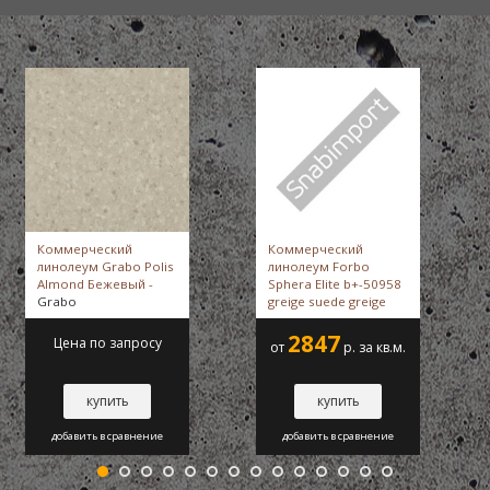
Коммерческий
Коммерческий
линолеум Grabo Polis
линолеум Forbo
Almond Бежевый -
Sphera Elite b+-50958
Grabo
greige suede greige
suede -
Forbo
2847
Цена по запросу
от
р. за кв.м.
купить
купить
добавить в сравнение
добавить в сравнение