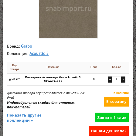
Бренд:
Grabo
Коллекция:
Acoustic 5
Код
Название
Цена
Кол-во
товара
Коммерческий линолеум Grabo Acoustic 5
gp-0325
0
—
+
383-674-275
Доставка товара осуществляется в течении 2-х
в наличии
дней
Индивидуальные скидки для оптовых
покупателей
Показать другие
Заказ в 1 клик
коллекции »
Нашли дешевле?