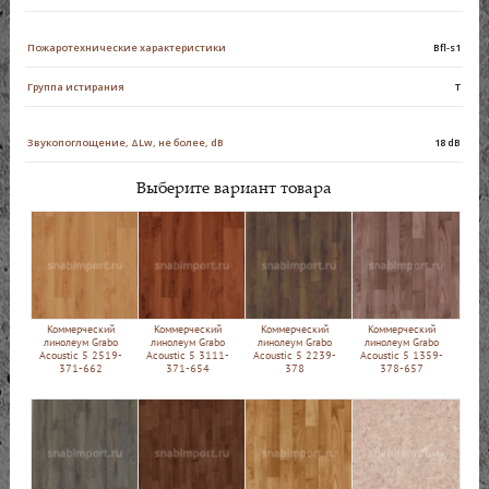
Пожаротехнические характеристики
Bfl-s1
Группа истирания
Т
Звукопоглощение, ΔLw, не более, dB
18 dB
Выберите вариант товара
Коммерческий
Коммерческий
Коммерческий
Коммерческий
линолеум Grabo
линолеум Grabo
линолеум Grabo
линолеум Grabo
Acoustic 5 2519-
Acoustic 5 3111-
Acoustic 5 2239-
Acoustic 5 1359-
371-662
371-654
378
378-657