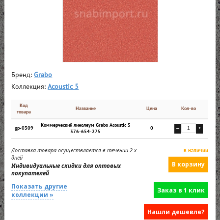
Бренд:
Grabo
Коллекция:
Acoustic 5
Код
Название
Цена
Кол-во
товара
Коммерческий линолеум Grabo Acoustic 5
gp-0309
0
—
+
376-654-275
Доставка товара осуществляется в течении 2-х
в наличии
дней
Индивидуальные скидки для оптовых
покупателей
Показать другие
Заказ в 1 клик
коллекции »
Нашли дешевле?