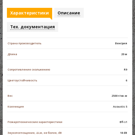
Характеристики
Описание
Тех. документация
Страна производитель
Венгрия
Длина
20 м
Сопротивление скольжению
R9
Цветоустойчивость
6
Вес
2500 г/кв.м
Коллекция
Acoustic 5
Пожаротехнические характеристики
Bfl-s1
Звукопоглощение, ΔLw, не более, dB
18 dB