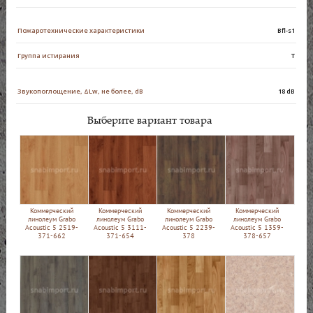
Пожаротехнические характеристики
Bfl-s1
Группа истирания
Т
Звукопоглощение, ΔLw, не более, dB
18 dB
Выберите вариант товара
Коммерческий
Коммерческий
Коммерческий
Коммерческий
линолеум Grabo
линолеум Grabo
линолеум Grabo
линолеум Grabo
Acoustic 5 2519-
Acoustic 5 3111-
Acoustic 5 2239-
Acoustic 5 1359-
371-662
371-654
378
378-657