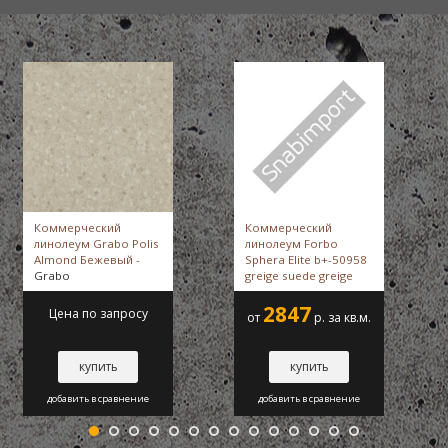
Коммерческий
Коммерческий
линолеум Grabo Polis
линолеум Forbo
Almond Бежевый -
Sphera Elite b+-50958
Grabo
greige suede greige
suede -
Forbo
2847
Цена по запросу
от
р. за кв.м.
купить
купить
добавить в сравнение
добавить в сравнение