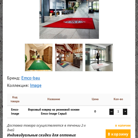
Бренд:
Emco-bau
Коллекция:
Image
Код
Название
Цена
Кол-во
товара
Emco-
Ворсовый коврер на резиновой основе
0
—
+
Image
Emco-Image Серый
Доставка товара осуществляется в течении 2-х
в наличии
дней
Индивидуальные скидки для оптовых