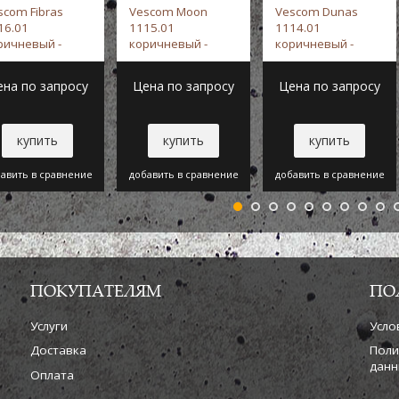
scom Fibras
Vescom Moon
Vescom Dunas
16.01
1115.01
1114.01
ричневый -
коричневый -
коричневый -
scom
Vescom
Vescom
ена по запросу
Цена по запросу
Цена по запросу
купить
купить
купить
авить в сравнение
добавить в сравнение
добавить в сравнение
ПОКУПАТЕЛЯМ
ПО
Услуги
Усло
Доставка
Поли
данн
Оплата