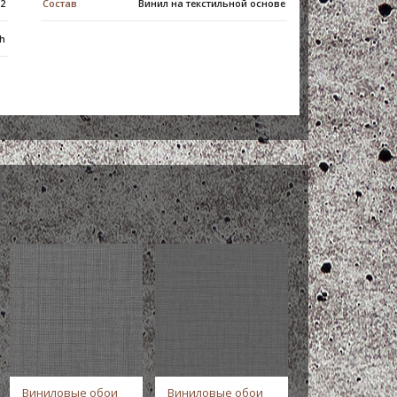
м2
Состав
Винил на текстильной основе
h
Виниловые обои
Виниловые обои
Виниловые об