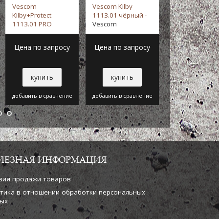
Vescom
Vescom Kilby
Vescom
Kilby+Protect
1113.01 чёрный -
Delta+Protect
1113.01 PRO
Vescom
1111.01 PRO
Серый -
Vescom
голубой -
Vesc
Цена по запросу
Цена по запросу
Цена по зап
купить
купить
купить
добавить в сравнение
добавить в сравнение
добавить в срав
ЛЕЗНАЯ ИНФОРМАЦИЯ
вия продажи товаров
тика в отношении обработки персональных
ых