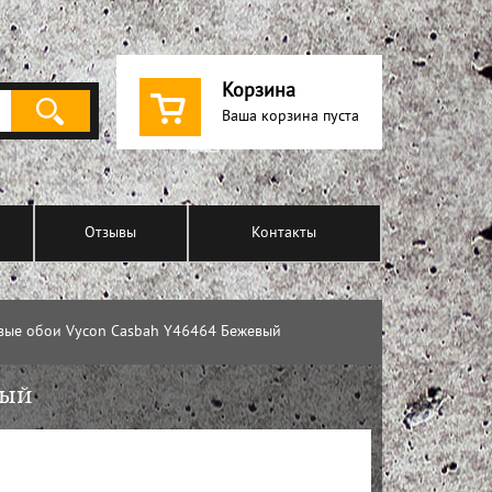
Корзина
Ваша корзина пуста
Отзывы
Контакты
вые обои Vycon Casbah Y46464 Бежевый
вый