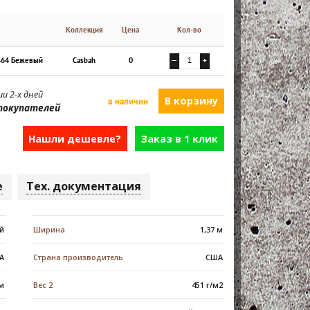
Коллекция
Цена
Кол-во
464 Бежевый
Casbah
0
—
+
и 2-х дней
в наличии
покупателей
Нашли дешевле?
Заказ в 1 клик
е
Тех. документация
й
Ширина
1,37 м
 А
Страна производитель
США
 м
Вес 2
451 г/м2