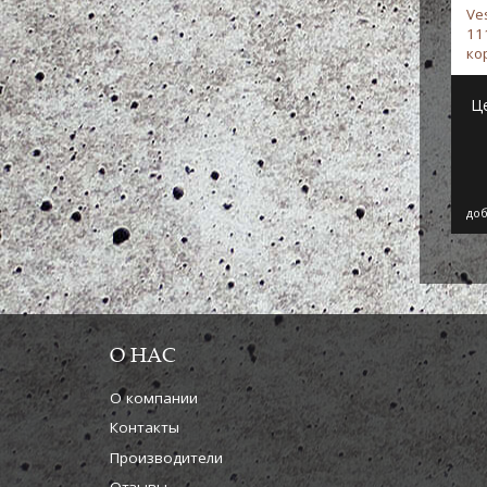
Ve
11
ко
Ve
Ц
доб
О НАС
О компании
Контакты
Производители