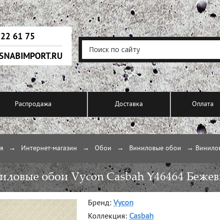
222 61 75
SNABIMPORT.RU
Распродажа
Доставка
Оплата
ая
→
Интернет-магазин
→
Обои
→
Виниловые обои
→
Винило
иловые обои Vycon Casbah Y46464 Беже
Бренд:
Vycon
Коллекция:
Casbah