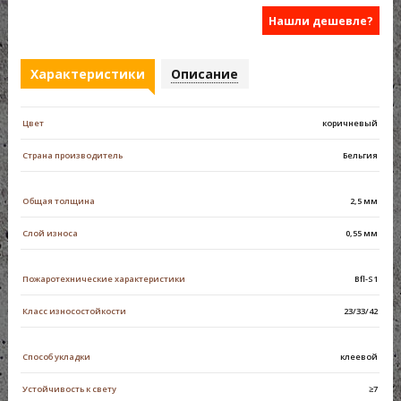
Нашли дешевле?
Характеристики
Описание
Цвет
коричневый
Страна производитель
Бельгия
Общая толщина
2,5 мм
Слой износа
0,55 мм
Пожаротехнические характеристики
Bfl-S1
Класс износостойкости
23/33/42
Способ укладки
клеевой
Устойчивость к свету
≥7