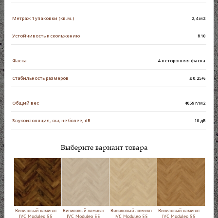
Метраж 1 упаковки (кв.м.)
2,4 м2
Устойчивость к скольжению
R10
Фаска
4-х сторонняя фаска
Стабильность размеров
≤ 0.25%
Общий вес
4059 г/м2
Звукоизоляция, αω, не более, dB
10 дБ
Выберите вариант товара
Виниловый ламинат
Виниловый ламинат
Виниловый ламинат
Виниловый ламинат
IVC Moduleo 55
IVC Moduleo 55
IVC Moduleo 55
IVC Moduleo 55