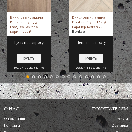
Виниловый ламинат
Виниловый ламинат
Bonkeel Style Дуб
Bonkeel Style HB Дуб
Гарднер Бежево-
Гарднер Бежевый -
коричневый -
Bonkeel
Bonkeel
Цена по запросу
Цена по запросу
купить
купить
добавить в сравнение
добавить в сравнение
О НАС
ПОКУПАТЕЛЯМ
О компании
Услуги
Контакты
Доставка