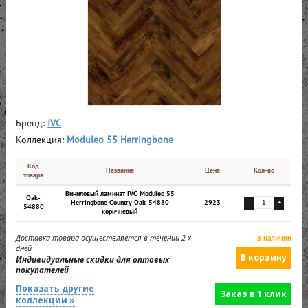
Бренд:
IVC
Коллекция:
Moduleo 55 Herringbone
Код
Название
Цена
Кол-во
товара
Виниловый ламинат IVC Moduleo 55
Oak-
Herringbone Country Oak-54880
2923
—
+
54880
коричневый
Доставка товара осуществляется в течении 2-х
в наличии
дней
Индивидуальные скидки для оптовых
покупателей
Показать другие
Заказ в 1 клик
коллекции »