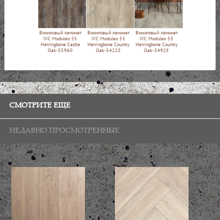
Виниловый ламинат
Виниловый ламинат
Виниловый ламинат
IVC Moduleo 55
IVC Moduleo 55
IVC Moduleo 55
Herringbone Castle
Herringbone Country
Herringbone Country
Oak-55960
Oak-54225
Oak-54925
СМОТРИТЕ ЕЩЕ
НЕДАВНО ПРОСМОТРЕННЫЕ