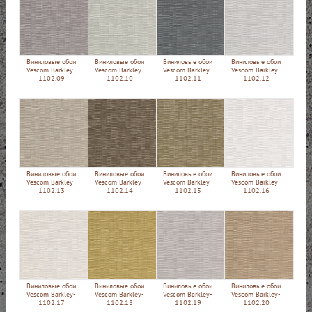
Виниловые обои
Виниловые обои
Виниловые обои
Виниловые обои
Vescom Barkley-
Vescom Barkley-
Vescom Barkley-
Vescom Barkley-
1102.09
1102.10
1102.11
1102.12
Виниловые обои
Виниловые обои
Виниловые обои
Виниловые обои
Vescom Barkley-
Vescom Barkley-
Vescom Barkley-
Vescom Barkley-
1102.13
1102.14
1102.15
1102.16
Виниловые обои
Виниловые обои
Виниловые обои
Виниловые обои
Vescom Barkley-
Vescom Barkley-
Vescom Barkley-
Vescom Barkley-
1102.17
1102.18
1102.19
1102.20