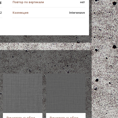
g
Повтор по вертикали
нет
м2
Коллекция
Interweave
Виниловые обои
Виниловые обои
Виниловые об