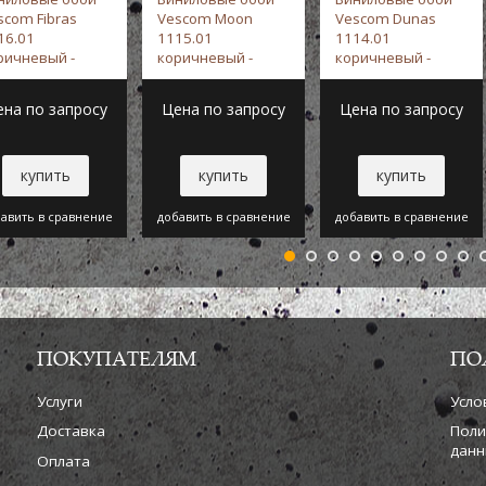
scom Fibras
Vescom Moon
Vescom Dunas
16.01
1115.01
1114.01
ричневый -
коричневый -
коричневый -
scom
Vescom
Vescom
ена по запросу
Цена по запросу
Цена по запросу
купить
купить
купить
авить в сравнение
добавить в сравнение
добавить в сравнение
ПОКУПАТЕЛЯМ
ПО
Услуги
Усло
Доставка
Поли
данн
Оплата