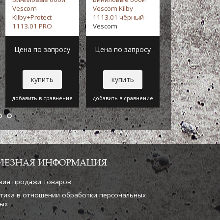
Vescom
Vescom Kilby
Vescom
Kilby+Protect
1113.01 чёрный -
Delta+Protect
1113.01 PRO
Vescom
1111.01 PRO
Серый -
Vescom
голубой -
Vesc
Цена по запросу
Цена по запросу
Цена по зап
купить
купить
купить
добавить в сравнение
добавить в сравнение
добавить в срав
ЛЕЗНАЯ ИНФОРМАЦИЯ
вия продажи товаров
тика в отношении обработки персональных
ых