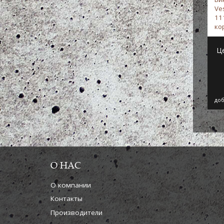
Ve
11
ко
Ve
Ц
доб
О НАС
О компании
Контакты
Производители