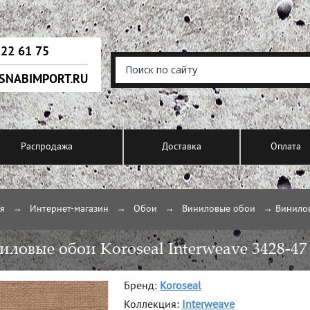
222 61 75
SNABIMPORT.RU
Распродажа
Доставка
Оплата
ая
→
Интернет-магазин
→
Обои
→
Виниловые обои
→
Винилов
иловые обои Koroseal Interweave 3428-4
Бренд:
Koroseal
Коллекция:
Interweave