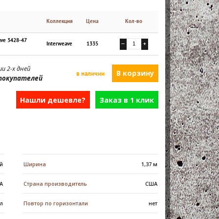
Коллекция
Цена
Кол-во
ave 3428-47
Interweave
1335
—
+
и 2-х дней
в наличии
покупателей
Нашли дешевле?
Заказ в 1 клик
й
Ширина
1,37 м
 А
Страна производитель
США
л
Повтор по горизонтали
нет