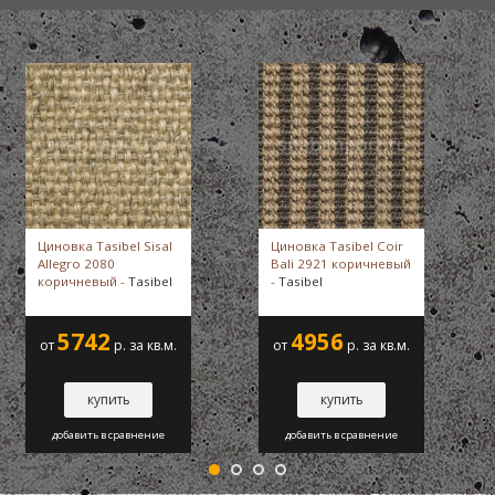
Циновка Tasibel Sisal
Циновка Tasibel Coir
Allegro 2080
Bali 2921 коричневый
коричневый -
Tasibel
-
Tasibel
5742
4956
от
р. за кв.м.
от
р. за кв.м.
купить
купить
добавить в сравнение
добавить в сравнение