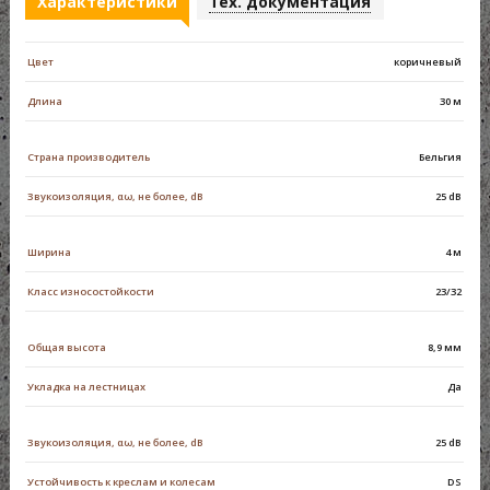
Характеристики
Тех. документация
Цвет
коричневый
Длина
30 м
Страна производитель
Бельгия
Звукоизоляция, αω, не более, dB
25 dB
Ширина
4 м
Класс износостойкости
23/32
Общая высота
8,9 мм
Укладка на лестницах
Да
Звукоизоляция, αω, не более, dB
25 dB
Устойчивость к креслам и колесам
DS