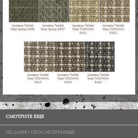
Циновка Tasibel
Циновка Tasibel
Циновка Tasibel
Циновка Tasibel
Wool Samoa 8906
Wool Samoa 8907
Wool TASMANIA
Wool TASMANIA
8561
8562
Циновка Tasibel
Циновка Tasibel
Циновка Tasibel
Wool TASMANIA
Wool TASMANIA
Wool TASMANIA
8563
8564
8565
СМОТРИТЕ ЕЩЕ
НЕДАВНО ПРОСМОТРЕННЫЕ