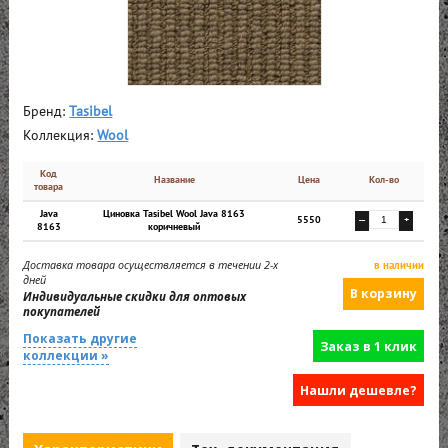
Бренд:
Tasibel
Коллекция:
Wool
Код
Название
Цена
Кол-во
товара
Java
Циновка Tasibel Wool Java 8163
5550
—
+
8163
коричневый
Доставка товара осуществляется в течении 2-х
в наличии
дней
Индивидуальные скидки для оптовых
покупателей
Показать другие
Заказ в 1 клик
коллекции »
Нашли дешевле?