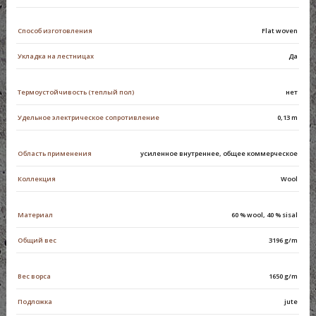
Способ изготовления
Flat woven
Укладка на лестницах
Да
Термоустойчивость (теплый пол)
нет
Удельное электрическое сопротивление
0,13 m
Область применения
усиленное внутреннее, общее коммерческое
Коллекция
Wool
Материал
60 % wool, 40 % sisal
Общий вес
3196 g/m
Вес ворса
1650 g/m
Подложка
jute