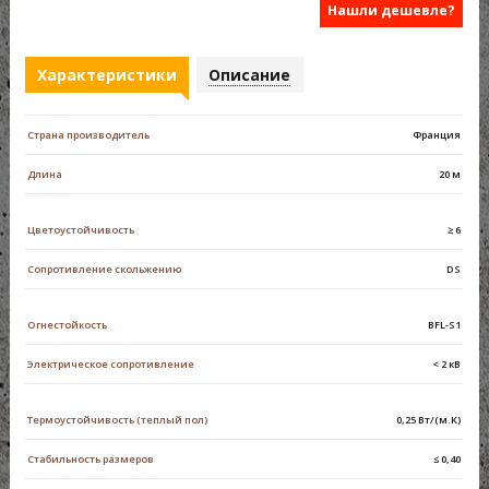
Нашли дешевле?
Характеристики
Описание
Страна производитель
Франция
Длина
20 м
Цветоустойчивость
≥ 6
Сопротивление скольжению
DS
Огнестойкость
ВFL-S1
Электрическое сопротивление
< 2 кВ
Термоустойчивость (теплый пол)
0,25 Вт/(м.K)
Стабильность размеров
≤ 0,40