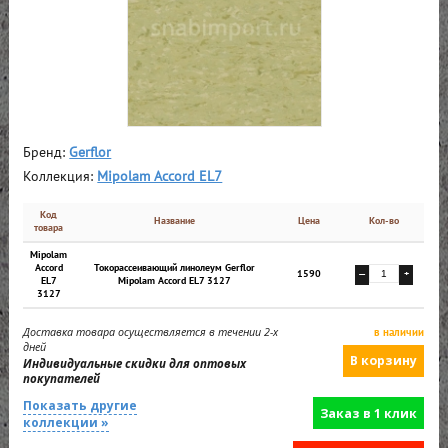
Бренд:
Gerflor
Коллекция:
Mipolam Accord EL7
Код
Название
Цена
Кол-во
товара
Mipolam
Accord
Токорассеивающий линолеум Gerflor
1590
—
+
EL7
Mipolam Accord EL7 3127
3127
Доставка товара осуществляется в течении 2-х
в наличии
дней
Индивидуальные скидки для оптовых
покупателей
Показать другие
Заказ в 1 клик
коллекции »