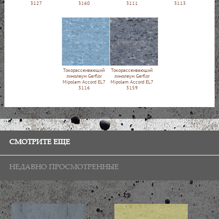
3127
3160
3111
3113
Токорассеивающий
Токорассеивающий
линолеум Gerflor
линолеум Gerflor
Mipolam Accord EL7
Mipolam Accord EL7
3116
3159
СМОТРИТЕ ЕЩЕ
НЕДАВНО ПРОСМОТРЕННЫЕ