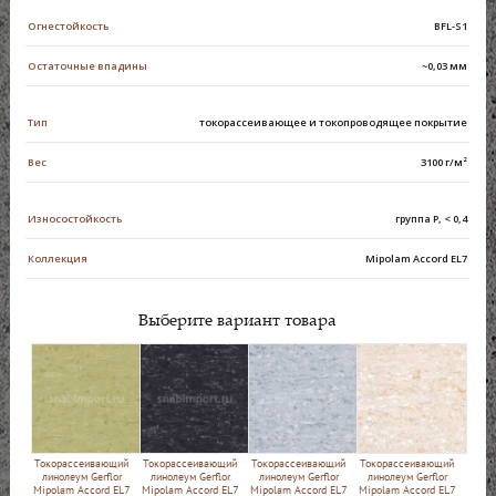
Огнестойкость
ВFL-S1
Остаточные впадины
~0,03 мм
Тип
токорассеивающее и токопроводящее покрытие
Вес
3100 г/м²
Износостойкость
группа Р, < 0,4
Коллекция
Mipolam Accord EL7
Выберите вариант товара
Токорассеивающий
Токорассеивающий
Токорассеивающий
Токорассеивающий
линолеум Gerflor
линолеум Gerflor
линолеум Gerflor
линолеум Gerflor
Mipolam Accord EL7
Mipolam Accord EL7
Mipolam Accord EL7
Mipolam Accord EL7