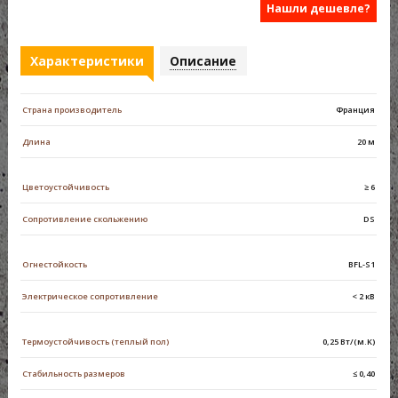
Нашли дешевле?
Характеристики
Описание
Страна производитель
Франция
Длина
20 м
Цветоустойчивость
≥ 6
Сопротивление скольжению
DS
Огнестойкость
ВFL-S1
Электрическое сопротивление
< 2 кВ
Термоустойчивость (теплый пол)
0,25 Вт/(м.K)
Стабильность размеров
≤ 0,40