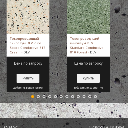
Токопроводящий
Токопроводящий
линолеум DLV Pure
линолеум DLV
Space Conductive-817
Standard Conductive-
Cream -
DLV
810 Forest -
DLV
Цена по запросу
Цена по запросу
купить
купить
добавить в сравнение
добавить в сравнение
О НАС
ПОКУПАТЕЛЯМ