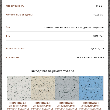
Огнестойкость
ВFL-S1
Остаточные впадины
~0,03 мм
Тип
токорассеивающее и токопроводящее покрытие
Вес
3060 г/м²
Износостойкость
группа Р, < 4
Коллекция
MIPOLAM ELEGANCE EL5
Выберите вариант товара
Токопроводящий
Токопроводящий
Токопроводящий
Токопроводящий
линолеум Gerflor
линолеум Gerflor
линолеум Gerflor
линолеум Gerflor
MIPOLAM ELEGANCE
MIPOLAM ELEGANCE
MIPOLAM ELEGANCE
MIPOLAM ELEGANCE