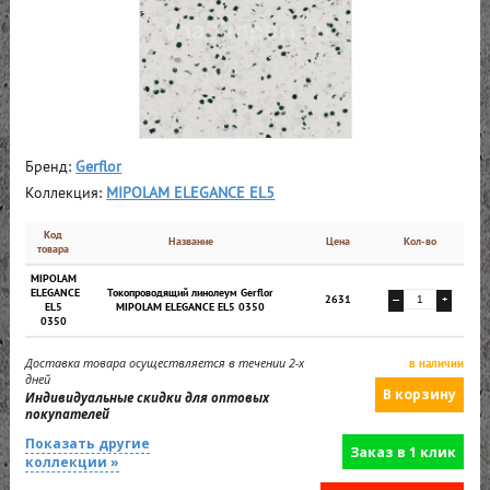
Бренд:
Gerflor
Коллекция:
MIPOLAM ELEGANCE EL5
Код
Название
Цена
Кол-во
товара
MIPOLAM
ELEGANCE
Токопроводящий линолеум Gerflor
2631
—
+
EL5
MIPOLAM ELEGANCE EL5 0350
0350
Доставка товара осуществляется в течении 2-х
в наличии
дней
Индивидуальные скидки для оптовых
покупателей
Показать другие
Заказ в 1 клик
коллекции »