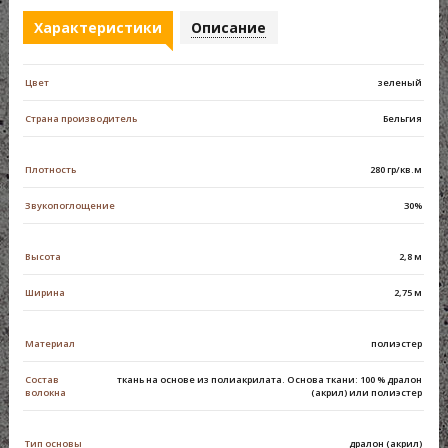
Характеристики
Описание
Цвет
зеленый
Страна производитель
Бельгия
Плотность
280 гр/кв.м
Звукопоглощение
30%
Высота
2,8 м
Ширина
2,75 м
Материал
полиэстер
Состав
ткань на основе из полиакрилата. Основа ткани: 100 % дралон
волокна
(акрил) или полиэстер
Тип основы
дралон (акрил)