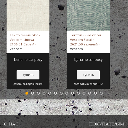
Текстильные обои
Текстильные обои
Vescom Linosa
Vescom Escalin
2106.01 Серый -
2621.50 зеленый -
Vescom
Vescom
Цена по запросу
Цена по запросу
купить
купить
добавить в сравнение
добавить в сравнение
О НАС
ПОКУПАТЕЛЯМ