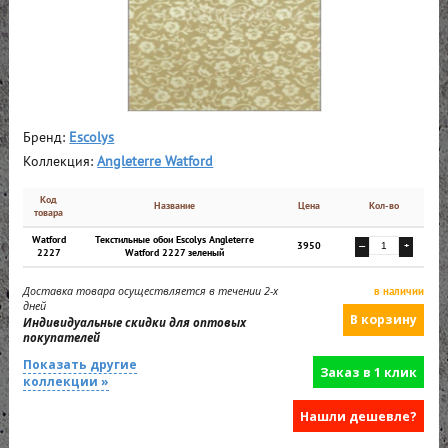
Бренд:
Escolys
Коллекция:
Angleterre Watford
Код
Название
Цена
Кол-во
товара
Watford
Текстильные обои Escolys Angleterre
3950
—
+
2227
Watford 2227 зеленый
Доставка товара осуществляется в течении 2-х
в наличии
дней
Индивидуальные скидки для оптовых
покупателей
Показать другие
Заказ в 1 клик
коллекции »
Нашли дешевле?