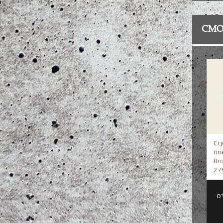
СМО
Сц
по
Br
27
о