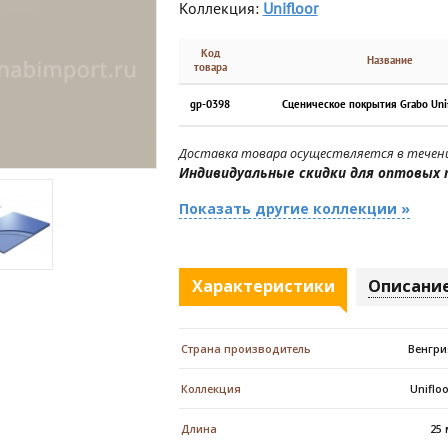
Коллекция:
Unifloor
Код
Название
товара
gp-0398
Сценическое покрытия Grabo Uni
Доставка товара осуществляется в течени
Индивидуальные скидки для оптовых 
Показать другие коллекции »
Характеристики
Описани
Страна производитель
Венгри
Коллекция
Uniflo
Длина
25