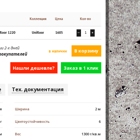
Коллекция
Цена
Кол-во
floor 1220
Unifloor
1605
—
+
и 2-х дней
в наличии
покупателей
Нашли дешевле?
Заказ в 1 клик
е
Тех. документация
я
Ширина
2 м
or
Цветоустойчивость
6
 м
Вес
1300 г/кв.м