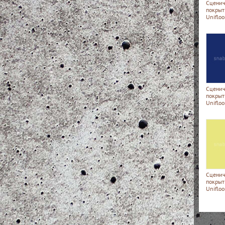
Сценич
покрыт
Uniflo
Сценич
покрыт
Uniflo
Сценич
покрыт
Uniflo