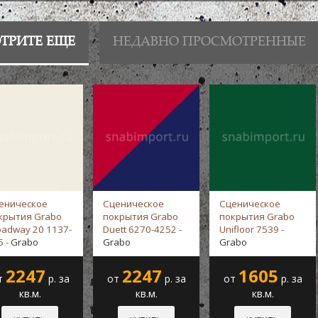
ТРИТЕ ЕЩЕ
НЕДАВНО ПРОСМОТРЕННЫЕ
еническое
Сценическое
Сценическое
крытия Grabo
покрытия Grabo
покрытия Grabo
oadway 20 1137-
Duett 6270-4252 -
Unifloor 7539 -
5 -
Grabo
Grabo
Grabo
2247
2247
1605
т
р. за
от
р. за
от
р. за
кв.м.
кв.м.
кв.м.