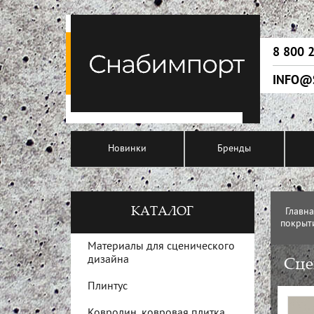
8 800 
INFO@
Новинки
Бренды
КАТАЛОГ
Главн
покрыти
Материалы для сценического
дизайна
Сце
Плинтус
Ковролин, ковровая плитка,