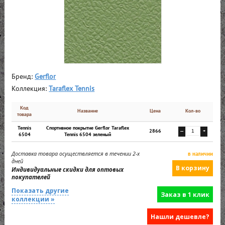
Бренд:
Gerflor
Коллекция:
Taraflex Tennis
Код
Название
Цена
Кол-во
товара
Tennis
Спортивное покрытие Gerflor Taraflex
2866
—
+
6504
Tennis 6504 зеленый
Доставка товара осуществляется в течении 2-х
в наличии
дней
Индивидуальные скидки для оптовых
покупателей
Показать другие
Заказ в 1 клик
коллекции »
Нашли дешевле?