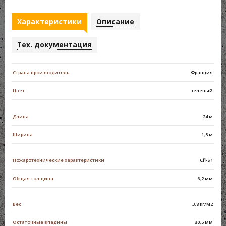
Характеристики
Описание
Тех. документация
Страна производитель
Франция
Цвет
зеленый
Длина
24 м
Ширина
1,5 м
Пожаротехнические характеристики
Сfl-S1
Общая толщина
6,2 мм
Вес
3,8 кг/м2
Остаточные впадины
≤0.5 мм