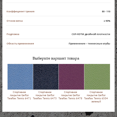
Коэффициент трения
80 - 110
Отскок мяча
≥ 90%
Подложка
CXP-HDTM двойной плотности
Область применения
Применение – теннисные клубы
Выберите вариант товара
Спортивное
Спортивное
Спортивное
Спортивное
покрытие Gerflor
покрытие Gerflor
покрытие Gerflor
покрытие Gerflor
Taraflex Tennis 6471
Taraflex Tennis 6473
Taraflex Tennis 6478
Taraflex Tennis 6504
зеленый