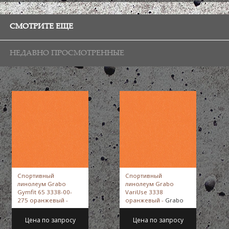
СМОТРИТЕ ЕЩЕ
НЕДАВНО ПРОСМОТРЕННЫЕ
Спортивный
Спортивный
линолеум Grabo
линолеум Grabo
Gymfit 65 3338-00-
VariUse 3338
275 оранжевый -
оранжевый -
Grabo
Grabo
Цена по запросу
Цена по запросу