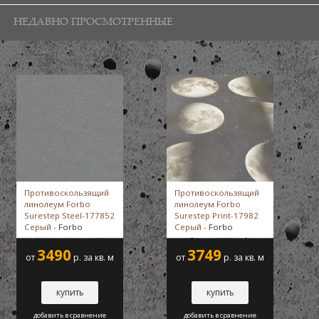
НЕДАВНО ПРОСМОТРЕННЫЕ
Противоскользящий
Противоскользящий
линолеум Forbo
линолеум Forbo
Surestep Steel-177852
Surestep Print-17982
Серый -
Forbo
Серый -
Forbo
3490
3749
от
р. за кв. м
от
р. за кв. м
купить
купить
добавить в сравнение
добавить в сравнение