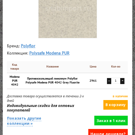
Бренд:
Polyflor
Коллекция:
Polysafe Modena PUR
Код
Название
Цена
Кол-во
товара
Modena
Противоскользящий линолеум Polyflor
PUR
2961
—
+
Polysafe Modena PUR 4042 Grey Fluorite
4042
Доставка товара осуществляется в течении 2-х
в наличии
дней
Индивидуальные скидки для оптовых
покупателей
Показать другие
Заказ в 1 клик
коллекции »
Нашли дешевле?