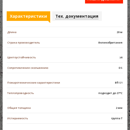
Характеристики
Тех. документация
Длина
20 м
Страна производитель
Великобритания
Цветоустойчивость
≥6
Сопротивление скольжению
DS
Пожаротехнические характеристики
Bfl-S1
Теплопроводность
подходит до 27°C
Общая толщина
2 мм
Истираемость
группа Т