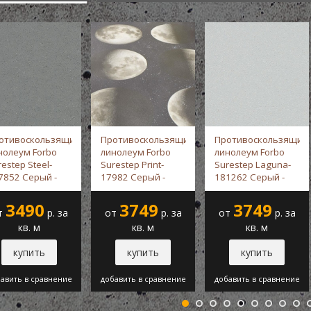
отивоскользящий
Противоскользящий
Противоскользящий
нолеум Forbo
линолеум Forbo
линолеум Forbo
estep Steel-
Surestep Print-
Surestep Laguna-
7852 Серый -
17982 Серый -
181262 Серый -
rbo
Forbo
Forbo
3490
3749
3749
т
р. за
от
р. за
от
р. за
кв. м
кв. м
кв. м
купить
купить
купить
авить в сравнение
добавить в сравнение
добавить в сравнение