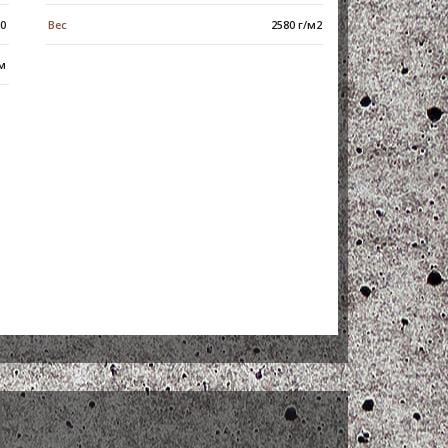
10
Вес
2580 г/м2
 м