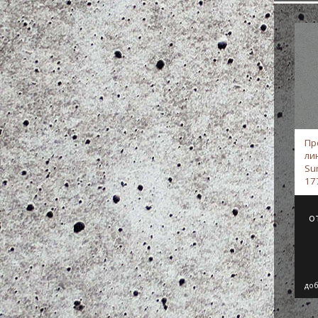
Пр
ли
Sur
17
Fo
о
доб