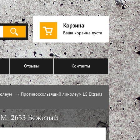
Корзина
Ваша корзина пуста
Отзывы
Контакты
нолеум
→
Противоскользящий линолеум LG Eltrans
TM_2633 Бежевый