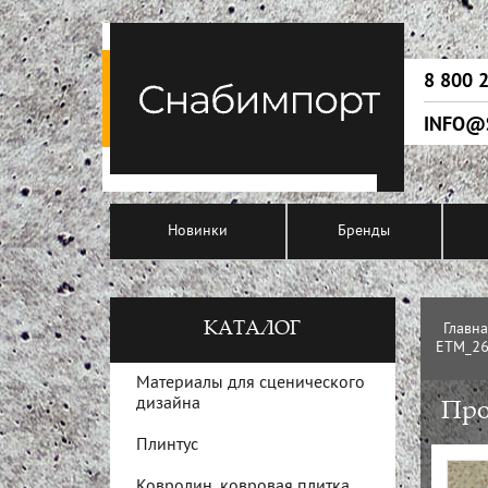
8 800 
INFO@
Новинки
Бренды
КАТАЛОГ
Главн
ETM_26
Материалы для сценического
дизайна
Про
Плинтус
Ковролин, ковровая плитка,