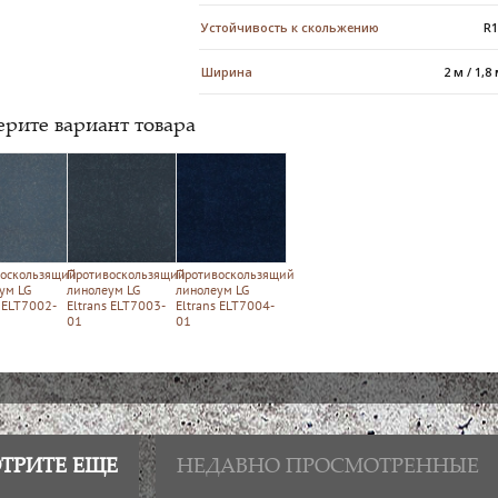
Устойчивость к скольжению
R
Ширина
2 м / 1,8
рите вариант товара
оскользящий
Противоскользящий
Противоскользящий
ум LG
линолеум LG
линолеум LG
s ELT7002-
Eltrans ELT7003-
Eltrans ELT7004-
01
01
ТРИТЕ ЕЩЕ
НЕДАВНО ПРОСМОТРЕННЫЕ