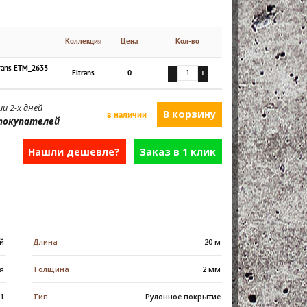
Коллекция
Цена
Кол-во
rans ETM_2633
Eltrans
0
—
+
и 2-х дней
в наличии
покупателей
Нашли дешевле?
Заказ в 1 клик
й
Длина
20 м
я
Толщина
2 мм
s1
Тип
Рулонное покрытие