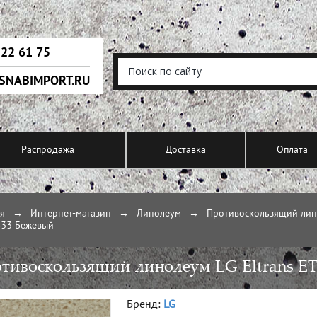
222 61 75
SNABIMPORT.RU
Распродажа
Доставка
Оплата
ая
→
Интернет-магазин
→
Линолеум
→
Противоскользящий ли
33 Бежевый
тивоскользящий линолеум LG Eltrans E
Бренд:
LG