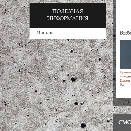
ПОЛЕЗНАЯ
ИНФОРМАЦИЯ
Выбе
Монтаж
Против
линоле
Eltran
01
СМО