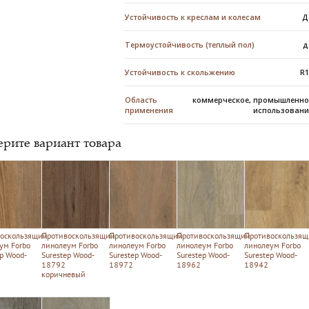
Устойчивость к креслам и колесам
Д
Термоустойчивость (теплый пол)
д
Устойчивость к скольжению
R
Область
коммерческое, промышленно
применения
использовани
рите вариант товара
оскользящий
Противоскользящий
Противоскользящий
Противоскользящий
Противоскользящ
ум Forbo
линолеум Forbo
линолеум Forbo
линолеум Forbo
линолеум Forbo
ep Wood-
Surestep Wood-
Surestep Wood-
Surestep Wood-
Surestep Wood-
18792
18972
18962
18942
коричневый