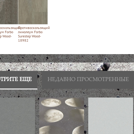
оскользящий
Противоскользящий
ум Forbo
линолеум Forbo
ep Wood-
Surestep Wood-
18982
ТРИТЕ ЕЩЕ
НЕДАВНО ПРОСМОТРЕННЫЕ