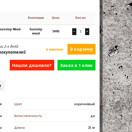
Коллекция
Цена
Кол-во
Surestep Wood-
Surestep
3490
—
+
wood
и 2-х дней
в наличии
покупателей
Нашли дешевле?
Заказ в 1 клик
е
я
Цвет
коричневый
 м
Антистатичность
да
м
Длина
25 м