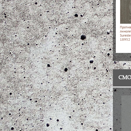
Против
линоле
Surest
18952
СМО