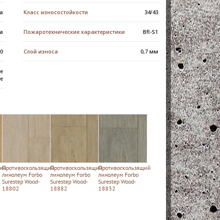
а
Класс износостойкости
34/43
а
Пожаротехнические характеристики
Вfl-S1
10
Слой износа
0,7 мм
е
е
ий
Противоскользящий
Противоскользящий
Противоскользящий
линолеум Forbo
линолеум Forbo
линолеум Forbo
Surestep Wood-
Surestep Wood-
Surestep Wood-
18802
18882
18832