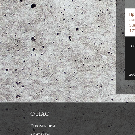
Пр
ли
Sur
17
Fo
о
доб
О НАС
О компании
Контакты