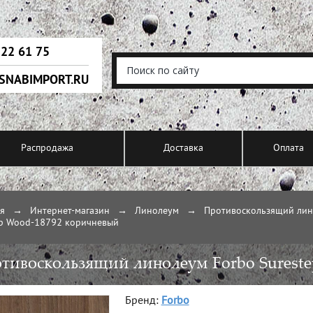
222 61 75
SNABIMPORT.RU
Распродажа
Доставка
Оплата
ая
→
Интернет-магазин
→
Линолеум
→
Противоскользящий ли
ep Wood-18792 коричневый
тивоскользящий линолеум Forbo Surest
Бренд:
Forbo