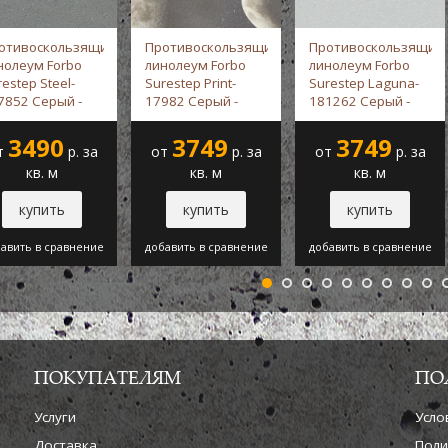
отивоскользящий
Противоскользящий
Противоскользящий
нолеум Forbo
линолеум Forbo
линолеум Forbo
estep Steel-
Surestep Print-
Surestep Laguna-
7852 Серый -
17982 Серый -
181262 Серый -
rbo
Forbo
Forbo
3490
3749
3749
т
р. за
от
р. за
от
р. за
кв. м
кв. м
кв. м
купить
купить
купить
авить в сравнение
добавить в сравнение
добавить в сравнение
ПОКУПАТЕЛЯМ
ПО
Услуги
Усло
Доставка
Поли