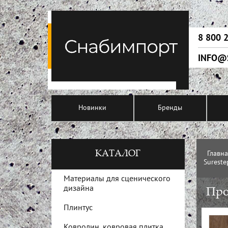
8 800 
INFO@
Новинки
Бренды
КАТАЛОГ
Главн
Surest
Материалы для сценического
дизайна
Про
Плинтус
Ковролин, ковровая плитка,