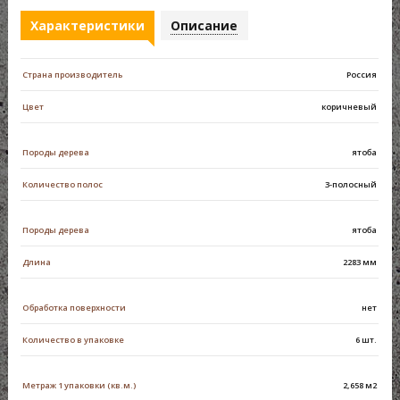
Характеристики
Описание
Страна производитель
Россия
Цвет
коричневый
Породы дерева
ятоба
Количество полос
3-полосный
Породы дерева
ятоба
Длина
2283 мм
Обработка поверхности
нет
Количество в упаковке
6 шт.
Метраж 1 упаковки (кв.м.)
2,658 м2