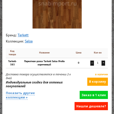
Бренд:
Tarkett
Коллекция:
Salsa
Код
Название
Цена
Кол-во
товара
Tarkett-
Паркетная доска Tarkett Salsa Ятоба
0
—
+
383
коричневый
Доставка товара осуществляется в течении 2-х
в наличии
дней
Индивидуальные скидки для оптовых
покупателей
Показать другие
Заказ в 1 клик
коллекции »
Нашли дешевле?