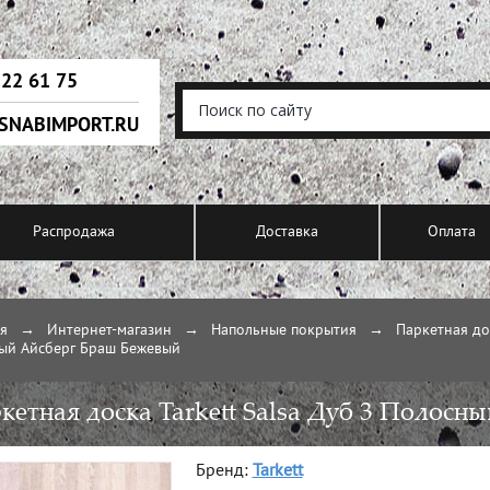
222 61 75
SNABIMPORT.RU
Распродажа
Доставка
Оплата
ая
→
Интернет-магазин
→
Напольные покрытия
→
Паркетная до
ый Айсберг Браш Бежевый
кетная доска Tarkett Salsa Дуб 3 Полос
Бренд:
Tarkett