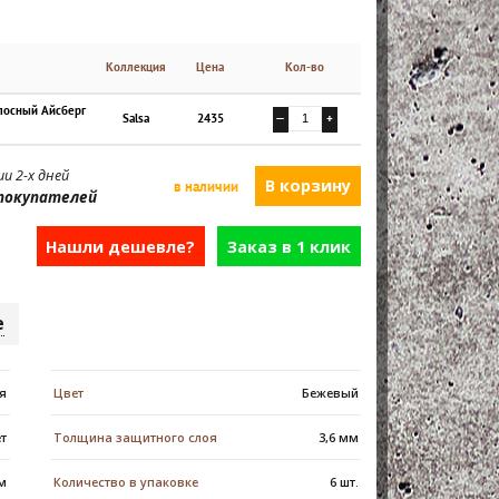
Коллекция
Цена
Кол-во
олосный Айсберг
Salsa
2435
—
+
и 2-х дней
в наличии
покупателей
Нашли дешевле?
Заказ в 1 клик
е
я
Цвет
Бежевый
ет
Толщина защитного слоя
3,6 мм
мм
Количество в упаковке
6 шт.