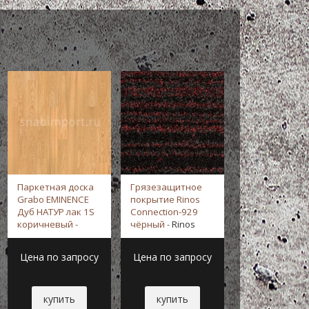
Паркетная доска
Грязезащитное
Грязезащитн
Grabo EMINENCE
покрытие Rinos
покрытие Rino
Дуб НАТУР лак 1S
Connection-929
Dimensions-93
коричневый -
чёрный -
Rinos
чёрный -
Rinos
Grabo
Цена по запросу
Цена по запросу
Цена по зап
купить
купить
купить