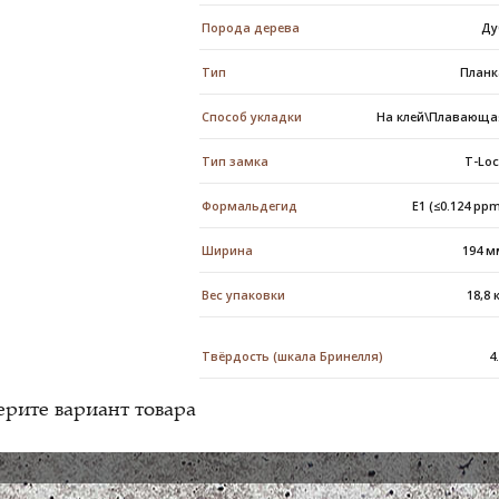
Порода дерева
Ду
Тип
Планк
Способ укладки
На клей\Плавающа
Тип замка
T-Lo
Формальдегид
E1 (≤0.124 pp
Ширина
194 м
Вес упаковки
18,8 
Твёрдость (шкала Бринелля)
4
рите вариант товара