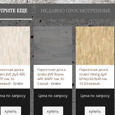
ТРИТЕ ЕЩЕ
НЕДАВНО ПРОСМОТРЕННЫЕ
ркетная доска
Паркетная доска
Паркетная доска
abo JIVE Дуб АЙС
Grabo JIVE Ясень
Grabo Viking Дуб
ЙТ лак 3S
АЙС ВАЙТ лак 3S
БРАШ БЕЛЫЙ лак
жевый -
Grabo
Серый -
Grabo
3S Бежевый -
Grabo
ена по запросу
Цена по запросу
Цена по запросу
купить
купить
купить