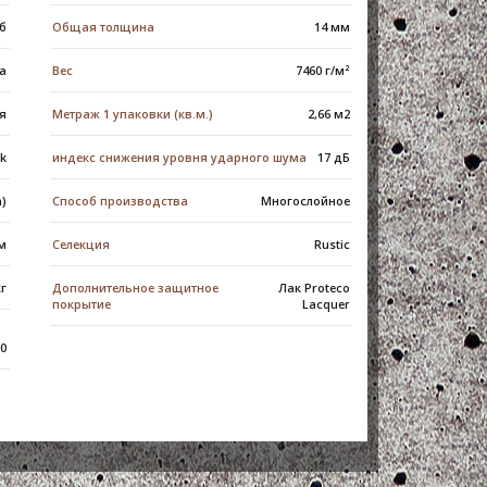
б
Общая толщина
14 мм
а
Вес
7460 г/м²
я
Метраж 1 упаковки (кв.м.)
2,66 м2
ck
индекс снижения уровня ударного шума
17 дБ
m)
Способ производства
Многослойное
м
Селекция
Rustic
кг
Дополнительное защитное
Лак Proteco
покрытие
Lacquer
.0