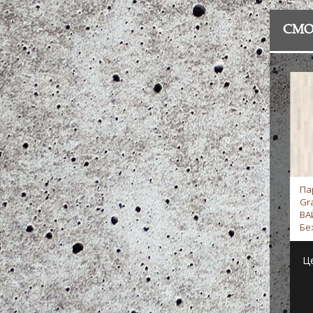
СМО
Па
Gr
ВА
Бе
Ц