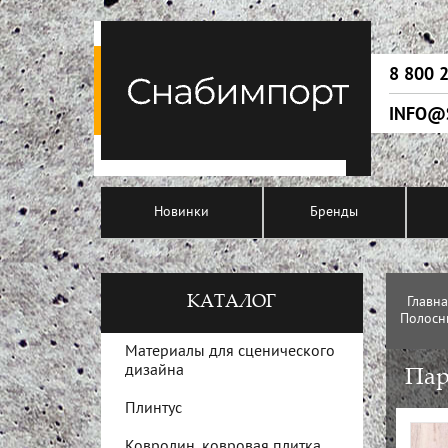
8 800 
INFO@
Новинки
Бренды
КАТАЛОГ
Главн
Полосн
Материалы для сценического
дизайна
Пар
Плинтус
Ковролин, ковровая плитка,