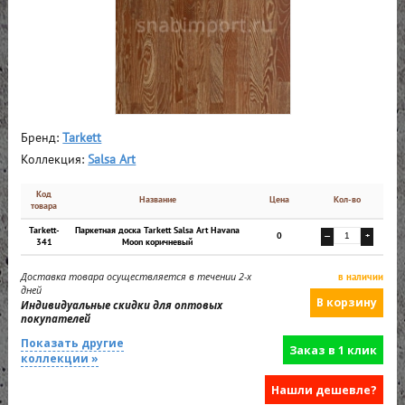
Бренд:
Tarkett
Коллекция:
Salsa Art
Код
Название
Цена
Кол-во
товара
Tarkett-
Паркетная доска Tarkett Salsa Art Havana
0
—
+
341
Moon коричневый
Доставка товара осуществляется в течении 2-х
в наличии
дней
Индивидуальные скидки для оптовых
покупателей
Показать другие
Заказ в 1 клик
коллекции »
Нашли дешевле?