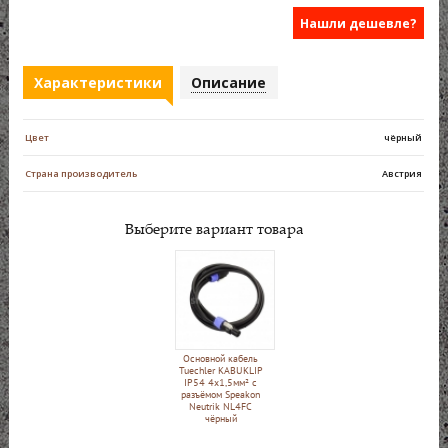
Нашли дешевле?
Характеристики
Описание
Цвет
чёрный
Страна производитель
Австрия
Выберите вариант товара
Основной кабель
Tuechler KABUKLIP
IP54 4x1,5мм² с
разъёмом Speakon
Neutrik NL4FC
чёрный