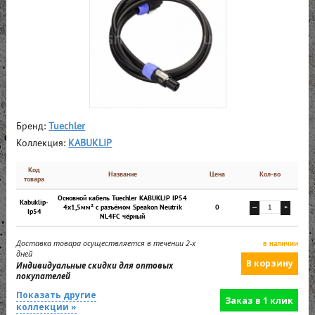
Бренд:
Tuechler
Коллекция:
KABUKLIP
Код
Название
Цена
Кол-во
товара
Основной кабель Tuechler KABUKLIP IP54
Kabuklip-
4x1,5мм² с разъёмом Speakon Neutrik
0
—
+
Ip54
NL4FC чёрный
Доставка товара осуществляется в течении 2-х
в наличии
дней
Индивидуальные скидки для оптовых
покупателей
Показать другие
Заказ в 1 клик
коллекции »