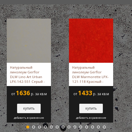
Натуральный
Натуральный
линолеум Gerflor
линолеум Gerflor
DLW Lino Art Urban
DLW Marmorette LPX-
LPX-142-551 Серый -
121-118 Красный -
Gerflor DLW
Gerflor DLW
1636
1433
от
р. за кв.м
от
р. за кв.м
купить
купить
добавить в сравнение
добавить в сравнение