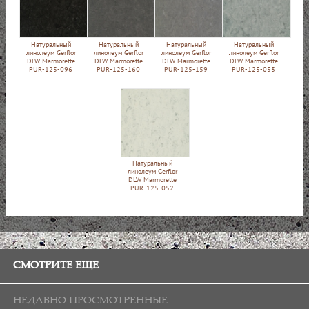
Натуральный
Натуральный
Натуральный
Натуральный
линолеум Gerflor
линолеум Gerflor
линолеум Gerflor
линолеум Gerflor
DLW Marmorette
DLW Marmorette
DLW Marmorette
DLW Marmorette
PUR-125-096
PUR-125-160
PUR-125-159
PUR-125-053
Натуральный
линолеум Gerflor
DLW Marmorette
PUR-125-052
СМОТРИТЕ ЕЩЕ
НЕДАВНО ПРОСМОТРЕННЫЕ