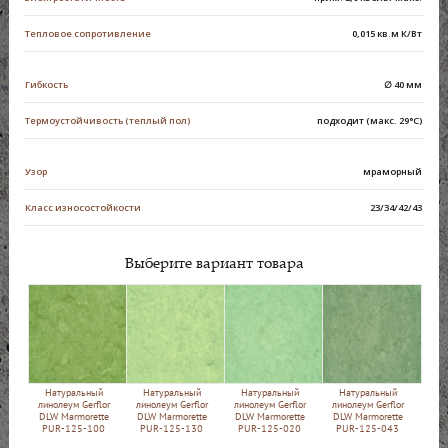
Тепловое сопротивление
0,015 кв.м К/Вт
Гибкость
∅ 40 мм
Термоустойчивость (теплый пол)
подходит (макс. 29°C)
Узор
мраморный
Класс износостойкости
23/34/42/43
Выберите вариант товара
Натуральный
Натуральный
Натуральный
Натуральный
линолеум Gerflor
линолеум Gerflor
линолеум Gerflor
линолеум Gerflor
DLW Marmorette
DLW Marmorette
DLW Marmorette
DLW Marmorette
PUR-125-100
PUR-125-130
PUR-125-020
PUR-125-043