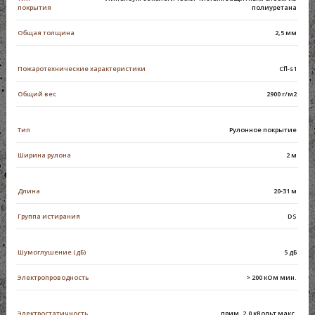
покрытия
полиуретана
Общая толщина
2,5 мм
Пожаротехнические характеристики
Cfl-s1
Общий вес
2900 г/м2
Тип
Рулонное покрытие
Ширина рулона
2 м
Длина
20-31 м
Группа истирания
DS
Шумоглушение (дБ)
5 дБ
Электропроводность
> 200 кОм мин.
Электростатичность
прим. 2,0 кВольт макс.