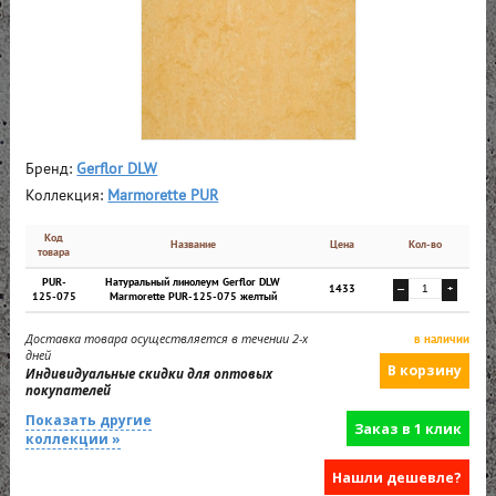
Бренд:
Gerflor DLW
Коллекция:
Marmorette PUR
Код
Название
Цена
Кол-во
товара
PUR-
Натуральный линолеум Gerflor DLW
1433
—
+
125-075
Marmorette PUR-125-075 желтый
Доставка товара осуществляется в течении 2-х
в наличии
дней
Индивидуальные скидки для оптовых
покупателей
Показать другие
Заказ в 1 клик
коллекции »
Нашли дешевле?