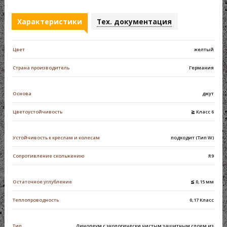
Характеристики
Тех. документация
Цвет
желтый
Страна производитель
Германия
Основа
джут
Цветоустойчивость
≧ Класс 6
Устойчивость к креслам и колесам
подходит (Тип W)
Сопротивление скольжению
R9
Остаточное углубление
≦ 0,15 мм
Теплопроводность
0,17 Класс
Тип
Линолеум с экологически чистым защитным слоем из