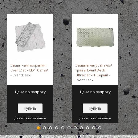
Защитная покрытия
Защита натуральной
EventDeck ED1 белый
травы EventDeck
-
EventDeck
UltraDeck 1 Серый -
EventDeck
Цена по запросу
Цена по запросу
купить
купить
добавить в сравнение
добавить в сравнение