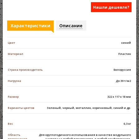
Нашли дешевле?
Характеристики
Описание
Цвет
синий
Материал
Пластик
Страна производитель
Белоруссия
Нагрузка
До 39 т/м2
Размер
322 х 117 х 18 мм
Варианты цветов
Зеленый, черный, металлик, коричневый, синий и др.
Вес
0,3 кг
Область
Для круглогодичного использования в качестве модульного
применения
настила на любой поверхности, в любой конфигурации.