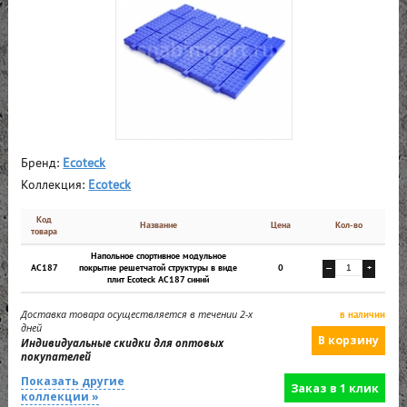
Бренд:
Ecoteck
Коллекция:
Ecoteck
Код
Название
Цена
Кол-во
товара
Напольное спортивное модульное
АС187
покрытие решетчатой структуры в виде
0
—
+
плит Ecoteck АС187 синий
Доставка товара осуществляется в течении 2-х
в наличии
дней
Индивидуальные скидки для оптовых
покупателей
Показать другие
Заказ в 1 клик
коллекции »