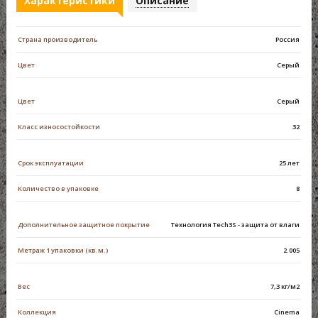
Характеристики
Описание
Страна производитель
Россия
Цвет
Серый
Цвет
Серый
Класс износостойкости
32
Срок эксплуатации
25 лет
Количество в упаковке
8
Дополнительное защитное покрытие
Технология Tech3S - защита от влаги
Метраж 1 упаковки (кв.м.)
2.005
Вес
7,3 кг/м2
Коллекция
Cinema