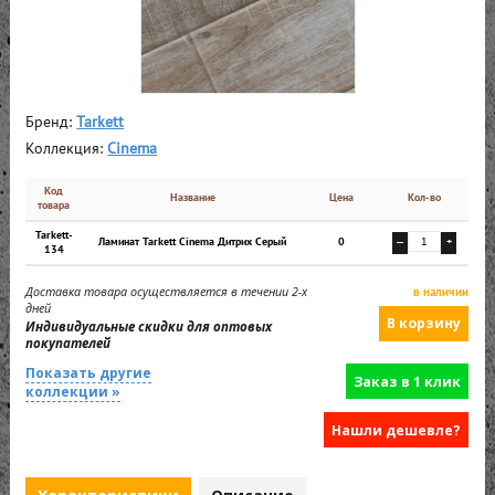
Бренд:
Tarkett
Коллекция:
Cinema
Код
Название
Цена
Кол-во
товара
Tarkett-
Ламинат Tarkett Cinema Дитрих Серый
0
—
+
134
Доставка товара осуществляется в течении 2-х
в наличии
дней
Индивидуальные скидки для оптовых
покупателей
Показать другие
Заказ в 1 клик
коллекции »
Нашли дешевле?