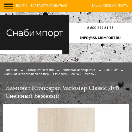
ВОЙТИ
ЗАРЕГИСТРИРОВАТЬСЯ
ВАША КОРЗИНА ПУСТА
8 800 222 61 75
INFO@SNABIMPORT.RU
Главная
→
Интернет-магазин
→
Напольные покрытия
→
Ламинат
→
Ламинат Kronospan Variostep Classic Дуб Снежный Бежевый
Ламинат Kronospan Variostep Classic Дуб
Снежный Бежевый