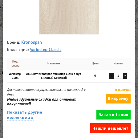
Бренд:
Kronospan
Коллекция:
Variostep Classic
Код
Название
Цена
Кол-во
товара
Variostep-
Ламинат Kronospan Variostep Classic Дуб
0
—
+
5303
Снежный Бежевый
Доставка товара осуществляется в течении 2-х
в наличии
дней
Индивидуальные скидки для оптовых
покупателей
Показать другие
Заказ в 1 клик
коллекции »
Нашли дешевле?