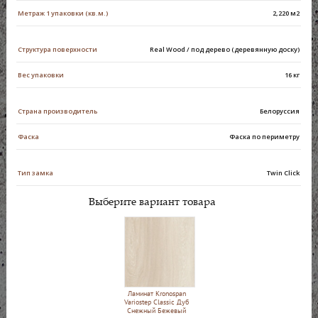
Метраж 1 упаковки (кв.м.)
2,220 м2
Структура поверхности
Real Wood / под дерево (деревянную доску)
Вес упаковки
16 кг
Страна производитель
Белоруссия
Фаска
Фаска по периметру
Тип замка
Twin Click
Выберите вариант товара
Ламинат Kronospan
Variostep Classic Дуб
Снежный Бежевый