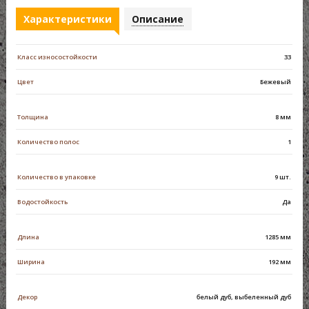
Характеристики
Описание
Класс износостойкости
33
Цвет
Бежевый
Толщина
8 мм
Количество полос
1
Количество в упаковке
9 шт.
Водостойкость
Да
Длина
1285 мм
Ширина
192 мм
Декор
белый дуб, выбеленный дуб