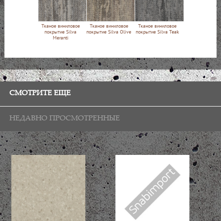
Тканое виниловое
Тканое виниловое
Тканое виниловое
покрытие Silva
покрытие Silva Olive
покрытие Silva Teak
Meranti
СМОТРИТЕ ЕЩЕ
НЕДАВНО ПРОСМОТРЕННЫЕ