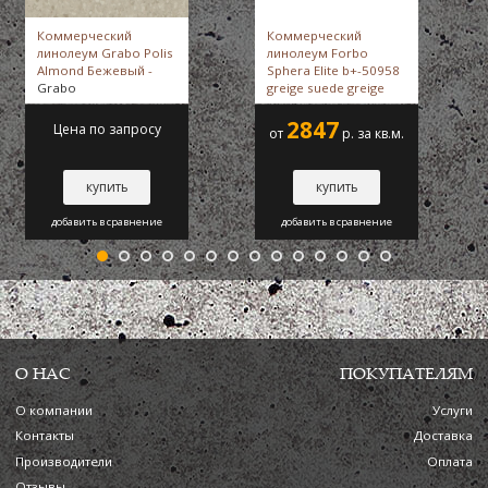
Коммерческий
Коммерческий
линолеум Grabo Polis
линолеум Forbo
Almond Бежевый -
Sphera Elite b+-50958
Grabo
greige suede greige
suede -
Forbo
2847
Цена по запросу
от
р. за кв.м.
купить
купить
добавить в сравнение
добавить в сравнение
О НАС
ПОКУПАТЕЛЯМ
О компании
Услуги
Контакты
Доставка
Производители
Оплата
Отзывы