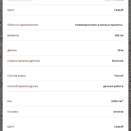
Цвет
Серый
Область применения
Коммерческие и жилые проекты.
Ширина
200 см
Длина
30 м
Страна производитель
Бельгия
Состав ворса
Tencel
Способ производства
ручная работа
Вес
3200 г/м²
Основа
хлопок
Цвет
Серый