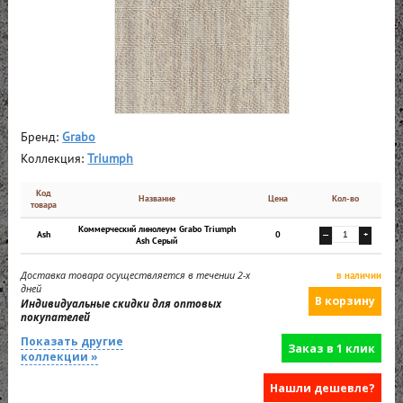
Бренд:
Grabo
Коллекция:
Triumph
Код
Название
Цена
Кол-во
товара
Коммерческий линолеум Grabo Triumph
Ash
0
—
+
Ash Серый
Доставка товара осуществляется в течении 2-х
в наличии
дней
Индивидуальные скидки для оптовых
покупателей
Показать другие
Заказ в 1 клик
коллекции »
Нашли дешевле?