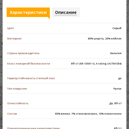
Характеристики
Описание
Цвет
Серый
Материал
80% шерсть, 20% нейлон
Страна производитель
Бельгия
Класс пожарной безопасности
Bfl-s1 (EN 13501-1), A rating (ASTM E84)
Термоустойчивость (теплый пол)
да
Тип покрытия
Рулон
Огнестойкость
Да, Bfl-s1
Состав
83% винил, 7% стекловолокно, 10% полиэтилен
Пожаротехнические характеристики
Bfl-S1