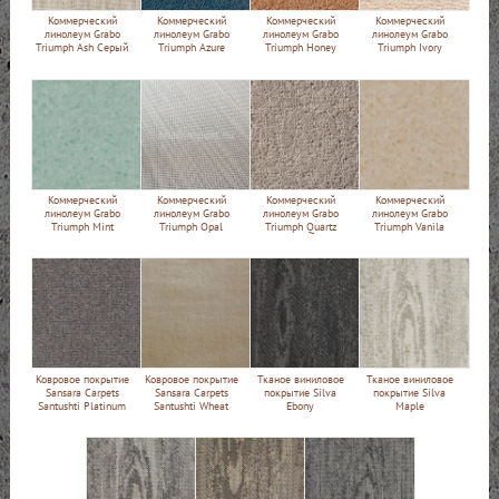
Коммерческий
Коммерческий
Коммерческий
Коммерческий
линолеум Grabo
линолеум Grabo
линолеум Grabo
линолеум Grabo
Triumph Ash Серый
Triumph Azure
Triumph Honey
Triumph Ivory
Коммерческий
Коммерческий
Коммерческий
Коммерческий
линолеум Grabo
линолеум Grabo
линолеум Grabo
линолеум Grabo
Triumph Mint
Triumph Opal
Triumph Quartz
Triumph Vanila
Ковровое покрытие
Ковровое покрытие
Тканое виниловое
Тканое виниловое
Sansara Carpets
Sansara Carpets
покрытие Silva
покрытие Silva
Santushti Platinum
Santushti Wheat
Ebony
Maple