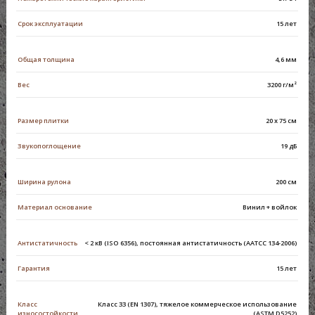
Срок эксплуатации
15 лет
Общая толщина
4,6 мм
Вес
3200 г/м²
Размер плитки
20 x 75 см
Звукопоглощение
19 дБ
Ширина рулона
200 см
Материал основание
Винил + войлок
Антистатичность
< 2 кВ (ISO 6356), постоянная антистатичность (AATCC 134-2006)
Гарантия
15 лет
Класс
Класс 33 (EN 1307), тяжелое коммерческое использование
износостойкости
(ASTM D5252)