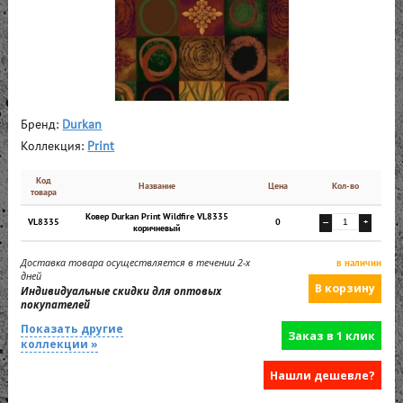
Бренд:
Durkan
Коллекция:
Print
Код
Название
Цена
Кол-во
товара
Ковер Durkan Print Wildfire VL8335
VL8335
0
—
+
коричневый
Доставка товара осуществляется в течении 2-х
в наличии
дней
Индивидуальные скидки для оптовых
покупателей
Показать другие
Заказ в 1 клик
коллекции »
Нашли дешевле?