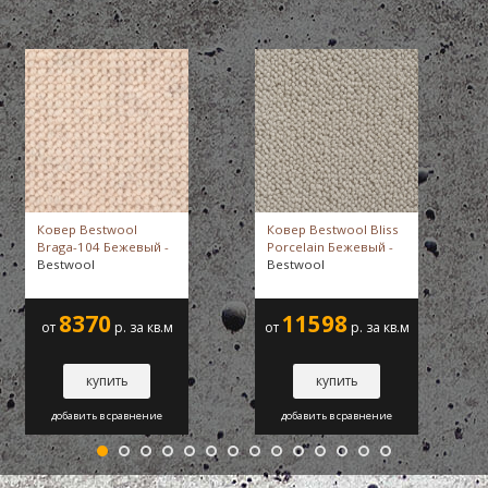
Ковер Bestwool
Ковер Bestwool Bliss
Braga-104 Бежевый -
Porcelain Бежевый -
Bestwool
Bestwool
8370
11598
от
р. за кв.м
от
р. за кв.м
купить
купить
добавить в сравнение
добавить в сравнение