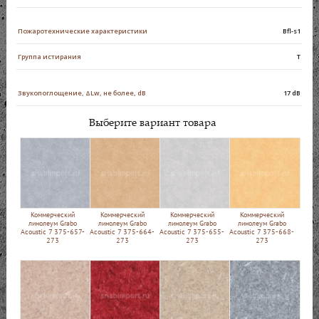
Пожаротехнические характеристики
Bfl-s1
Группа истирания
Т
Звукопоглощение, ΔLw, не более, dB
17 dB
Выберите вариант товара
Коммерческий
Коммерческий
Коммерческий
Коммерческий
линолеум Grabo
линолеум Grabo
линолеум Grabo
линолеум Grabo
Acoustic 7 375-657-
Acoustic 7 375-664-
Acoustic 7 375-655-
Acoustic 7 375-668-
273
273
273
273