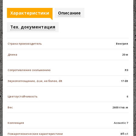
Характеристики
Описание
Тех. документация
Страна производитель
Венгрия
Длина
20 м
Сопротивление скольжению
R9
Звукопоглощение, ΔLw, не более, dB
17 dB
Цветоустойчивость
6
Вес
2600 г/кв.м
Коллекция
Acoustic 7
Пожаротехнические характеристики
Bfl-s1