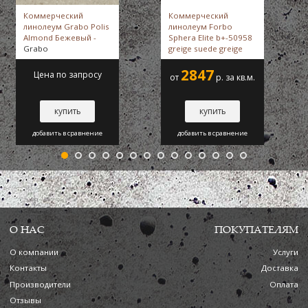
Коммерческий
Коммерческий
линолеум Grabo Polis
линолеум Forbo
Almond Бежевый -
Sphera Elite b+-50958
Grabo
greige suede greige
suede -
Forbo
2847
Цена по запросу
от
р. за кв.м.
купить
купить
добавить в сравнение
добавить в сравнение
О НАС
ПОКУПАТЕЛЯМ
О компании
Услуги
Контакты
Доставка
Производители
Оплата
Отзывы