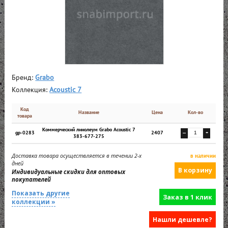
Бренд:
Grabo
Коллекция:
Acoustic 7
Код
Название
Цена
Кол-во
товара
Коммерческий линолеум Grabo Acoustic 7
gp-0283
2407
—
+
383-677-275
Доставка товара осуществляется в течении 2-х
в наличии
дней
Индивидуальные скидки для оптовых
покупателей
Показать другие
Заказ в 1 клик
коллекции »
Нашли дешевле?