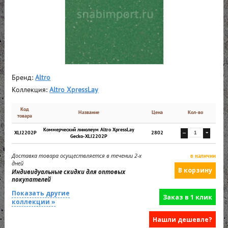
Бренд:
Altro
Коллекция:
Altro XpressLay
Код
Название
Цена
Кол-во
товара
Коммерческий линолеум Altro XpressLay
XLI2202P
2802
—
+
Gecko-XLI2202P
Доставка товара осуществляется в течении 2-х
в наличии
дней
Индивидуальные скидки для оптовых
покупателей
Показать другие
Заказ в 1 клик
коллекции »
Нашли дешевле?