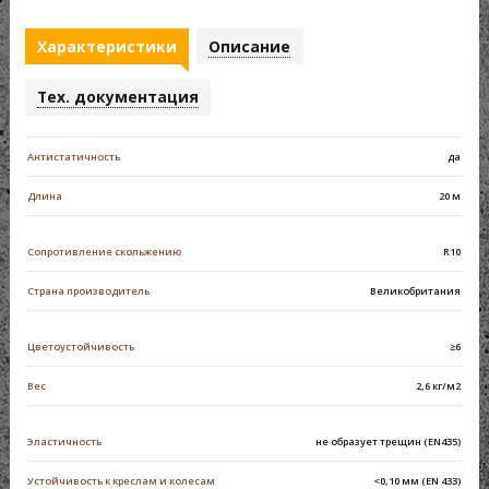
Характеристики
Описание
Тех. документация
Антистатичность
да
Длина
20 м
Сопротивление скольжению
R10
Страна производитель
Великобритания
Цветоустойчивость
≥6
Вес
2,6 кг/м2
Эластичность
не образует трещин (EN435)
Устойчивость к креслам и колесам
<0,10 мм (EN 433)