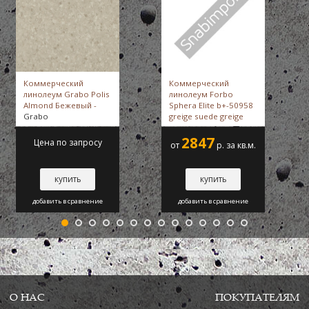
Коммерческий
Коммерческий
линолеум Grabo Polis
линолеум Forbo
Almond Бежевый -
Sphera Elite b+-50958
Grabo
greige suede greige
suede -
Forbo
2847
Цена по запросу
от
р. за кв.м.
купить
купить
добавить в сравнение
добавить в сравнение
О НАС
ПОКУПАТЕЛЯМ