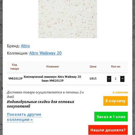
Бренд:
Altro
Коллекция:
Altro Walkway 20
Код
Название
Цена
Кол-во
товара
Коммерческий линолеум Altro Walkway 20
VMI2012P
1815
—
+
Swan-VMI2012P
Доставка товара осуществляется в течении 2-х
в наличии
дней
Индивидуальные скидки для оптовых
покупателей
Показать другие
Заказ в 1 клик
коллекции »
Нашли дешевле?