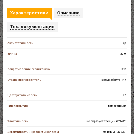
Характеристики
Описание
Тех. документация
Антистатичность
да
Длина
20 м
Сопротивление скольжению
R10
Страна производитель
Великобритания
Цветоустойчивость
≥6
Тип покрытия
гомогенный
Эластичность
не образует трещин (EN435)
Устойчивость к креслам и колесам
<0,10 мм (EN 433)