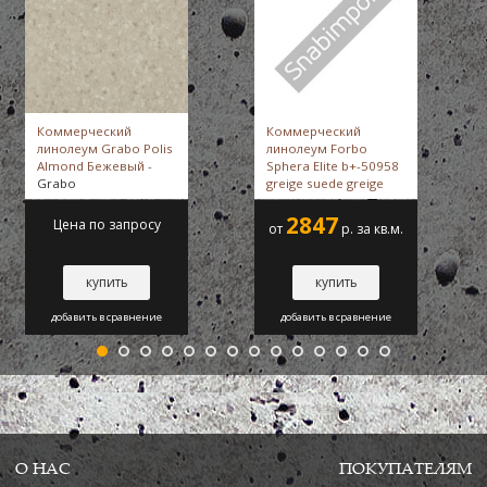
Коммерческий
Коммерческий
линолеум Grabo Polis
линолеум Forbo
Almond Бежевый -
Sphera Elite b+-50958
Grabo
greige suede greige
suede -
Forbo
2847
Цена по запросу
от
р. за кв.м.
купить
купить
добавить в сравнение
добавить в сравнение
О НАС
ПОКУПАТЕЛЯМ