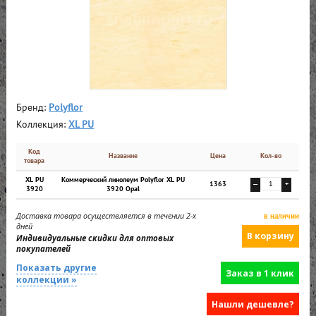
Бренд:
Polyflor
Коллекция:
XL PU
Код
Название
Цена
Кол-во
товара
XL PU
Коммерческий линолеум Polyflor XL PU
1363
—
+
3920
3920 Opal
Доставка товара осуществляется в течении 2-х
в наличии
дней
Индивидуальные скидки для оптовых
покупателей
Показать другие
Заказ в 1 клик
коллекции »
Нашли дешевле?