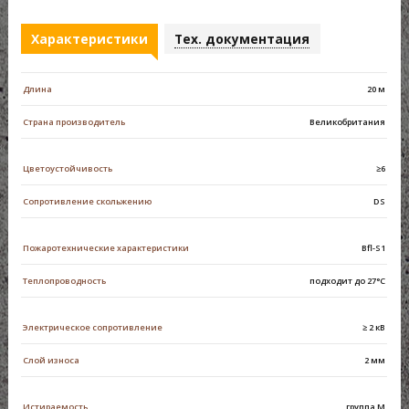
Характеристики
Тех. документация
Длина
20 м
Страна производитель
Великобритания
Цветоустойчивость
≥6
Сопротивление скольжению
DS
Пожаротехнические характеристики
Bfl-S1
Теплопроводность
подходит до 27°C
Электрическое сопротивление
≥ 2 кВ
Слой износа
2 мм
Истираемость
группа М