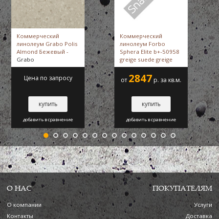
Коммерческий
Коммерческий
линолеум Grabo Polis
линолеум Forbo
Almond Бежевый -
Sphera Elite b+-50958
Grabo
greige suede greige
suede -
Forbo
2847
Цена по запросу
от
р. за кв.м.
купить
купить
добавить в сравнение
добавить в сравнение
О НАС
ПОКУПАТЕЛЯМ
О компании
Услуги
Контакты
Доставка