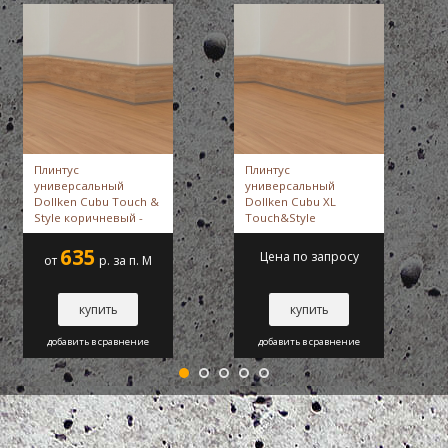
Плинтус
Плинтус
универсальный
универсальный
Dollken Cubu Touch &
Dollken Cubu XL
Style коричневый -
Touch&Style
Dollken
коричневый -
Dollken
635
Цена по запросу
от
р. за п. М
купить
купить
добавить в сравнение
добавить в сравнение