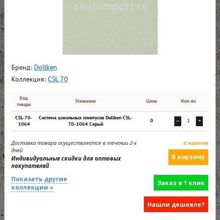
Бренд:
Dollken
Коллекция:
CSL 70
Код
Название
Цена
Кол-во
товара
CSL-70-
Cистема цокольных плинтусов Dollken CSL-
0
—
+
1064
70-1064 Серый
Доставка товара осуществляется в течении 2-х
в наличии
дней
Индивидуальные скидки для оптовых
покупателей
Показать другие
Заказ в 1 клик
коллекции »
Нашли дешевле?