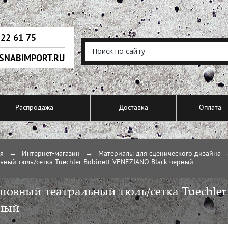
222 61 75
SNABIMPORT.RU
Распродажа
Доставка
Оплата
ая
→
Интернет-магазин
→
Материалы для сценического дизайна
ьный тюль/сетка Tuechler Bobinett VENEZIANO Black чёрный
шовный театральный тюль/сетка Tuechler
ный