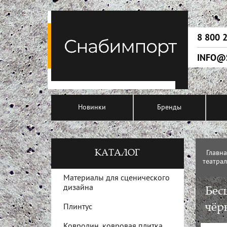
8 800 
INFO@
Новинки
Бренды
КАТАЛОГ
Главн
театрал
Материалы для сценического
дизайна
Бес
чёр
Плинтус
Ковролин, ковровая плитка,