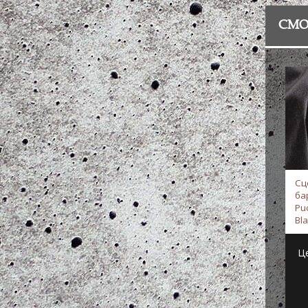
СМО
Сц
ба
Pu
Bla
Ц