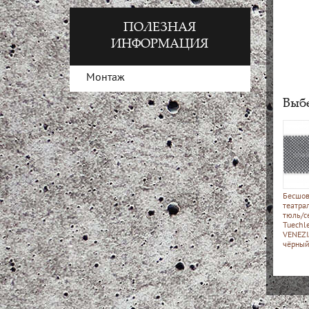
ПОЛЕЗНАЯ
ИНФОРМАЦИЯ
Монтаж
Выбе
Бесшо
театра
тюль/с
Tuechle
VENEZI
чёрны