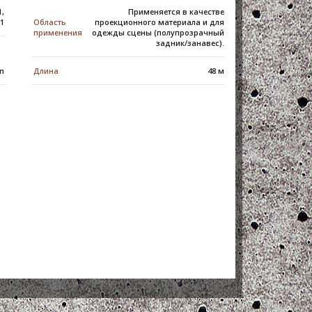
1,
Применяется в качестве
B1
Область
проекционного материала и для
применения
одежды сцены (полупрозрачный
задник/занавес).
on
Длина
48 м