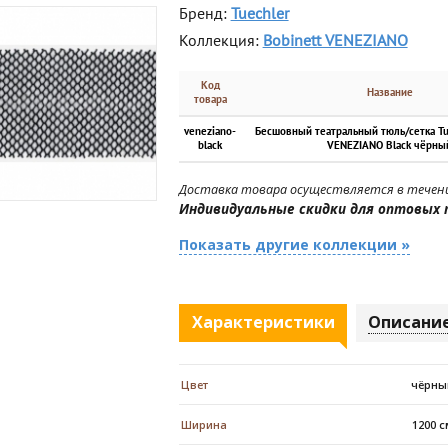
Бренд:
Tuechler
Коллекция:
Bobinett VENEZIANO
Код
Название
товара
veneziano-
Бесшовный театральный тюль/сетка Tu
black
VENEZIANO Black чёрны
Доставка товара осуществляется в течени
Индивидуальные скидки для оптовых 
Показать другие коллекции »
Характеристики
Описани
Цвет
чёрны
Ширина
1200 