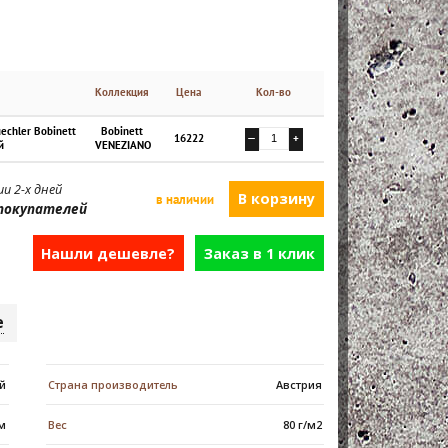
Коллекция
Цена
Кол-во
echler Bobinett
Bobinett
16222
—
+
й
VENEZIANO
и 2-х дней
в наличии
покупателей
Нашли дешевле?
Заказ в 1 клик
е
й
Страна производитель
Австрия
см
Вес
80 г/м2