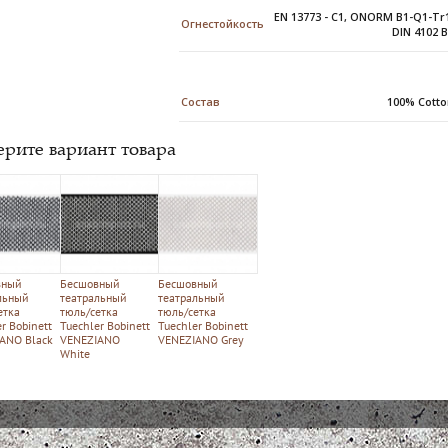
EN 13773 - C1, ONORM B1-Q1-Tr
Огнестойкость
DIN 4102 
Состав
100% Cott
рите вариант товара
вный
Бесшовный
Бесшовный
льный
театральный
театральный
етка
тюль/сетка
тюль/сетка
r Bobinett
Tuechler Bobinett
Tuechler Bobinett
ANO Black
VENEZIANO
VENEZIANO Grey
й
White