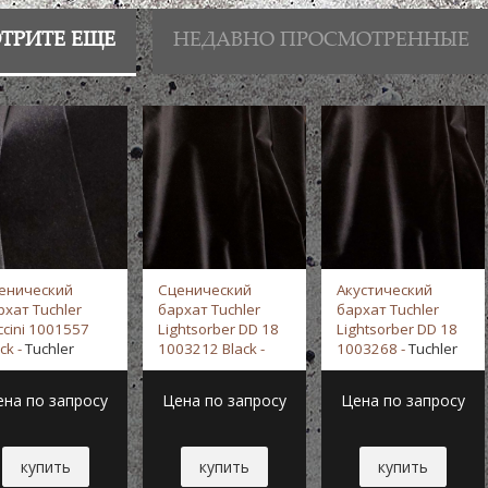
ТРИТЕ ЕЩЕ
НЕДАВНО ПРОСМОТРЕННЫЕ
енический
Сценический
Акустический
рхат Tuchler
бархат Tuchler
бархат Tuchler
ccini 1001557
Lightsorber DD 18
Lightsorber DD 18
ck -
Tuchler
1003212 Black -
1003268 -
Tuchler
Tuchler
ена по запросу
Цена по запросу
Цена по запросу
купить
купить
купить