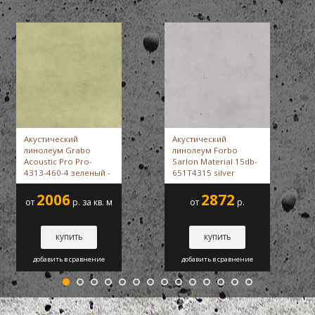
Акустический
Акустический
линолеум Grabo
линолеум Forbo
Acoustic Pro Pro-
Sarlon Material 15db-
4313-460-4 зеленый -
651T4315 silver
Grabo
slabstone -
Forbo
2006
2872
от
р. за кв. м
от
р.
купить
купить
добавить в сравнение
добавить в сравнение