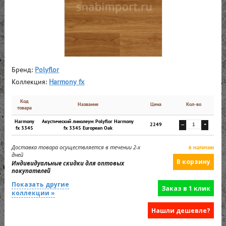
Бренд:
Polyflor
Коллекция:
Harmony fx
Код
Название
Цена
Кол-во
товара
Harmony
Акустический линолеум Polyflor Harmony
2249
—
+
fx 3345
fx 3345 European Oak
Доставка товара осуществляется в течении 2-х
в наличии
дней
Индивидуальные скидки для оптовых
покупателей
Показать другие
Заказ в 1 клик
коллекции »
Нашли дешевле?