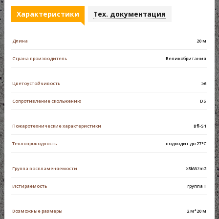
Характеристики
Тех. документация
Длина
20 м
Страна производитель
Великобритания
Цветоустойчивость
≥6
Сопротивление скольжению
DS
Пожаротехнические характеристики
Bfl-S1
Теплопроводность
подходит до 27°C
Группа воспламеняемости
≥8kW/m2
Истираемость
группа Т
Возможные размеры
2 м*20 м