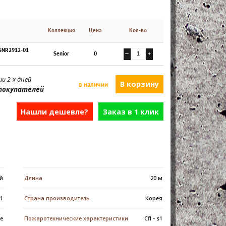
Коллекция
Цена
Кол-во
 SNR2912-01
Senior
0
—
+
и 2-х дней
в наличии
покупателей
Нашли дешевле?
Заказ в 1 клик
й
Длина
20 м
31
Страна производитель
Корея
е
Пожаротехнические характеристики
Сfl - s1