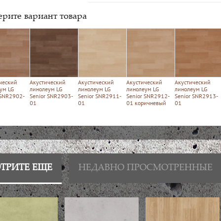
рите вариант товара
ческий
Акустический
Акустический
Акустический
Акустический
ум LG
линолеум LG
линолеум LG
линолеум LG
линолеум LG
 SNR2902-
Senior SNR2903-
Senior SNR2911-
Senior SNR2912-
Senior SNR2913-
01
01
01 коричневый
01
ТРИТЕ ЕЩЕ
НЕДАВНО ПРОСМОТРЕННЫЕ