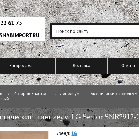
222 61 75
SNABIMPORT.RU
Распродажа
Доставка
Оплата
ая
→
Интернет-магазин
→
Линолеум
→
Акустический линолеум
евый
стический линолеум LG Senior SNR2912-
Бренд:
LG