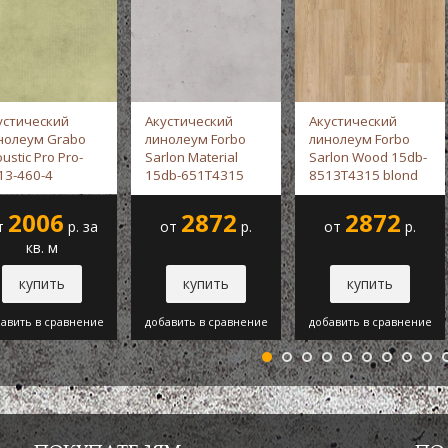
устический
Акустический
Акустический
нолеум Grabo
линолеум Forbo
линолеум Forbo
ustic Pro Pro-
Sarlon Material
Sarlon Wood 15db-
13-460-4
15db-651T4315
8513T4315 blond
леный -
Grabo
silver slabstone -
chill oak -
Forbo
Forbo
2006
2872
2872
т
р. за
от
р.
от
р.
кв. м
купить
купить
купить
авить в сравнение
добавить в сравнение
добавить в сравнение