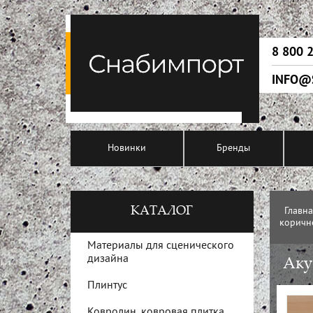
8 800 
INFO@
Новинки
Бренды
КАТАЛОГ
Главн
коричн
Материалы для сценического
дизайна
Аку
Плинтус
Ковролин, ковровая плитка,