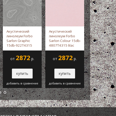
Акустический
Акустический
Акустический
линолеум Forbo
линолеум Forbo
линолеум Gerf
Sarlon Graphic
Sarlon Colour 15db-
Taralay Impres
15db-922T4315
4807T4315 lilac
Comfort-0025
steel grey
stardust -
Forbo
Renzo Taupe -
topography -
Forbo
Gerflor
2872
2872
2834
от
р.
от
р.
от
купить
купить
купить
добавить в сравнение
добавить в сравнение
добавить в срав