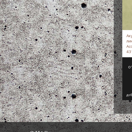
Ак
ли
Aco
43
зе
о
доб