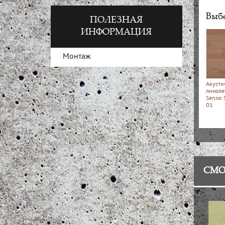
Выбе
ПОЛЕЗНАЯ
ИНФОРМАЦИЯ
Монтаж
Акусти
линоле
Senior
01
СМО