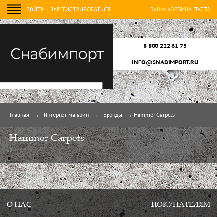
ВОЙТИ
ЗАРЕГИСТРИРОВАТЬСЯ
ВАША КОРЗИНА ПУСТА
8 800 222 61 75
INFO@SNABIMPORT.RU
Главная
→
Интернет-магазин
→
Бренды
→
Hammer Carpets
Hammer Carpets
О НАС
ПОКУПАТЕЛЯМ